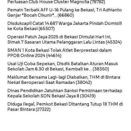
Perluasan Club House Cluster Magnolia
(78782)
Pemain Terbaik AFF U-16 Pulang ke Bekasi, Tri Adhianto
Ganjar “Bocah Cikunir”…
(66860)
Disdukcapil Catat 14.687 Warga Jakarta Pindah Domisili
ke Kota Bekasi
(65307)
Operasi Patuh Jaya 2025 di Bekasi Dimulai Hari Ini,
Simak 7 Sasaran Utama Pelanggaran Lalu Lintas
(45324)
SMAN 1 Kota Bekasi Tolak Atlet Berprestasi dalam
PPDB Online 2024
(44614)
Usai Uji Coba Sepekan, Disdik Batalkan Aturan Masuk
Sekolah Jam 6.30 di Bekasi, Kembali ke…
(38350)
Maklumat Bersama Lagi-lagi Diabaikan, THM di Bintara
Nekat Beroperasi Saat Ramadan
(38042)
Dinas Pendidikan Jatuhkan Sanksi Pembinaan terhadap
Kepala Sekolah SDN Bekasi Jaya 8
(30419)
Diduga Ilegal, Pemkot Bekasi Ditantang Tutup 18 THM di
Pasar Bintara
(27322)