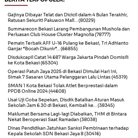
Gajinya Dibayar Telat dan Dicicil dalam 4 Bulan Terakhir,
Ratusan Sekuriti Pakuwon Mall…
(80229)
Summarecon Bekasi Larang Pembangunan Mushola dan
Perluasan Club House Cluster Magnolia
(78777)
Pemain Terbaik AFF U-16 Pulang ke Bekasi, Tri Adhianto
Ganjar “Bocah Cikunir”…
(66855)
Disdukcapil Catat 14.687 Warga Jakarta Pindah Domisili
ke Kota Bekasi
(65304)
Operasi Patuh Jaya 2025 di Bekasi Dimulai Hari Ini,
Simak 7 Sasaran Utama Pelanggaran Lalu Lintas
(45319)
SMAN 1 Kota Bekasi Tolak Atlet Berprestasi dalam
PPDB Online 2024
(44608)
Usai Uji Coba Sepekan, Disdik Batalkan Aturan Masuk
Sekolah Jam 6.30 di Bekasi, Kembali ke…
(38345)
Maklumat Bersama Lagi-lagi Diabaikan, THM di Bintara
Nekat Beroperasi Saat Ramadan
(38038)
Dinas Pendidikan Jatuhkan Sanksi Pembinaan terhadap
Kepala Sekolah SDN Bekasi Jaya 8
(30416)