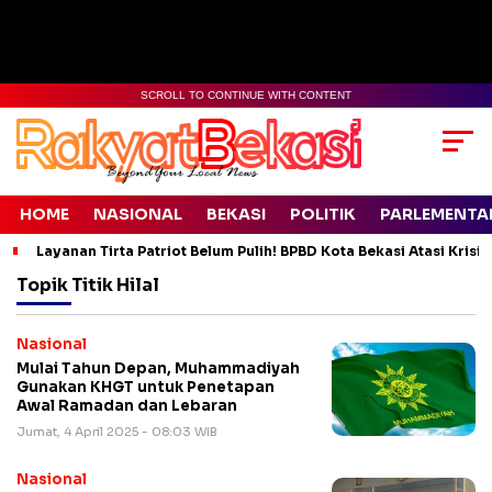
SCROLL TO CONTINUE WITH CONTENT
HOME
NASIONAL
BEKASI
POLITIK
PARLEMENTA
Layanan Tirta Patriot Belum Pulih! BPBD Kota Bekasi Atasi Krisis
Topik
Titik Hilal
Nasional
Mulai Tahun Depan, Muhammadiyah
Gunakan KHGT untuk Penetapan
Awal Ramadan dan Lebaran
Jumat, 4 April 2025 - 08:03 WIB
Nasional