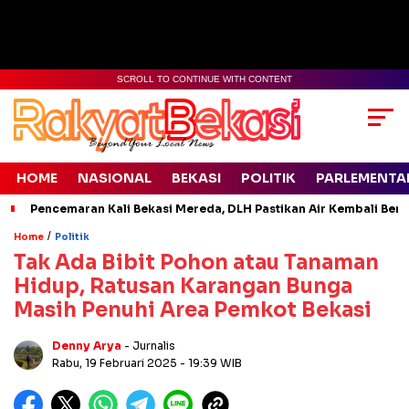
SCROLL TO CONTINUE WITH CONTENT
HOME
NASIONAL
BEKASI
POLITIK
PARLEMENTA
Pencemaran Kali Bekasi Mereda, DLH Pastikan Air Kembali Ben
/
Home
Politik
Tak Ada Bibit Pohon atau Tanaman
Hidup, Ratusan Karangan Bunga
Masih Penuhi Area Pemkot Bekasi
Denny Arya
- Jurnalis
Rabu, 19 Februari 2025
- 19:39 WIB