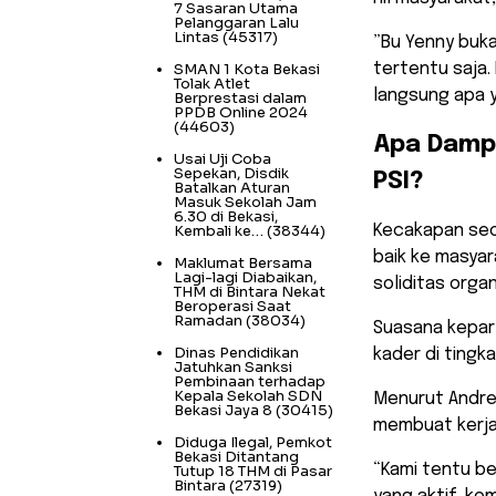
7 Sasaran Utama
Pelanggaran Lalu
Lintas
(45317)
​”Bu Yenny bu
SMAN 1 Kota Bekasi
tertentu saja.
Tolak Atlet
langsung apa 
Berprestasi dalam
PPDB Online 2024
(44603)
​Apa Dampa
Usai Uji Coba
Sepekan, Disdik
PSI?
Batalkan Aturan
Masuk Sekolah Jam
6.30 di Bekasi,
Kembali ke…
(38344)
​Kecakapan seo
baik ke masya
Maklumat Bersama
Lagi-lagi Diabaikan,
soliditas organ
THM di Bintara Nekat
Beroperasi Saat
Ramadan
(38034)
Suasana kepart
Dinas Pendidikan
kader di tingk
Jatuhkan Sanksi
Pembinaan terhadap
Kepala Sekolah SDN
​Menurut Andre
Bekasi Jaya 8
(30415)
membuat kerja-
Diduga Ilegal, Pemkot
Bekasi Ditantang
“Kami tentu be
Tutup 18 THM di Pasar
Bintara
(27319)