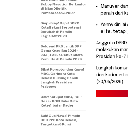
Aksi Gubernur Sumut
Bobby Nasution Berkantor
​Manuver dan
di Nias Dikritik,
Pemborosan APBD?
penuh dari ka
Siap-Siap! Dapil DPRD
​Yenny dinila
Kota Bekasi Berpotensi
elite, tetapi
Berubah di Pemilu
Legislatif 2029
​Anggota DPRD K
Sekjend PKS Lantik DPP
melakukan manu
Gema Keadilan 2026-
2031, Fokus Rebut Suara
Presiden ke-7 
Pemuda di Pemilu 2029
Langkah komuni
Sikat Koruptor dan Kawal
MBG, Gerindra Kota
dari kader int
Bekasi Dukung Penuh
(20/05/2026).
Langkah Presiden
Prabowo
Usut Korupsi MBG, PDIP
Desak BGN Buka Data
Keterlibatan Kader
Sah! Gus Nawal Pimpin
DPC PPP Kota Bekasi,
Targetkan 6 Kursi