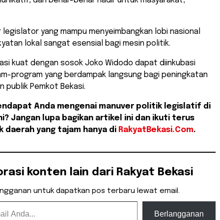
munikatif, dan benar-benar hadir untuk masyarakat,”
ur legislator yang mampu menyeimbangkan lobi nasional
yatan lokal sangat esensial bagi mesin politik.
lasi kuat dengan sosok Joko Widodo dapat diinkubasi
am-program yang berdampak langsung bagi peningkatan
an publik Pemkot Bekasi.
ndapat Anda mengenai manuver politik legislatif di
i? Jangan lupa bagikan artikel ini dan ikuti terus
tik daerah yang tajam hanya di
RakyatBekasi.Com
.
orasi konten lain dari Rakyat Bekasi
angganan untuk dapatkan pos terbaru lewat email.
Berlangganan