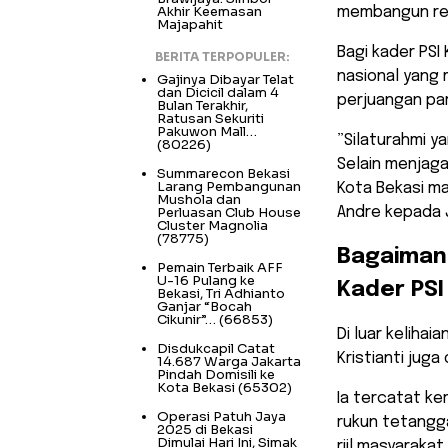
Akhir Keemasan
membangun rela
Majapahit
Bagi kader PSI
BERITA TERPOPULER:
nasional yang 
Gajinya Dibayar Telat
dan Dicicil dalam 4
perjuangan par
Bulan Terakhir,
Ratusan Sekuriti
Pakuwon Mall…
​”Silaturahmi y
(80226)
Selain menjaga
Summarecon Bekasi
Larang Pembangunan
Kota Bekasi m
Mushola dan
Perluasan Club House
Andre kepada 
Cluster Magnolia
(78775)
​Bagaiman
Pemain Terbaik AFF
U-16 Pulang ke
Kader PSI
Bekasi, Tri Adhianto
Ganjar “Bocah
Cikunir”…
(66853)
​Di luar keliha
Disdukcapil Catat
Kristianti jug
14.687 Warga Jakarta
Pindah Domisili ke
Kota Bekasi
(65302)
Ia tercatat ke
Operasi Patuh Jaya
rukun tetangg
2025 di Bekasi
Dimulai Hari Ini, Simak
riil masyarakat