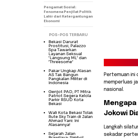
Pengamat Sosial:
Fenomena Penjilat Politik
Lahir dari Ketergantungan
Ekonomi
POS-POS TERBARU
Bekasi Darurat
Prostitusi, Palazzo
Spa Tawarkan
Layanan Seksual
‘Langsung ML’ dan
‘Threesome’
Pakar Ungkap Alasan
AS Tak Bangun
Pertemuan ini 
Pangkalan Militer di
memperluas jar
Indonesia
nasional.
Genjot PAD, PT Mitra
Patriot Segera Kelola
Parkir RSUD Kota
​Mengapa 
Bekasi
Wali Kota Bekasi Tolak
Jokowi Di
Rute Sky Train di Jalan
Ahmad Yani: Ini
Alasannya!
​Langkah silatu
Sejarah Jalan
sekadar perte
Brawijaya: Simbol