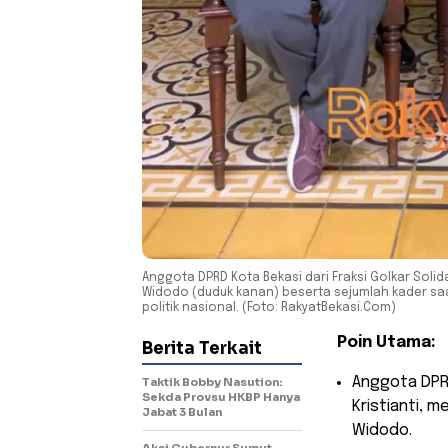
Anggota DPRD Kota Bekasi dari Fraksi Golkar Solida
Widodo (duduk kanan) beserta sejumlah kader s
politik nasional. (Foto: RakyatBekasi.Com)
Poin Utama:
Berita Terkait
​Anggota DPRD
Taktik Bobby Nasution:
Sekda Provsu HKBP Hanya
Kristianti, 
Jabat 3 Bulan
Widodo.