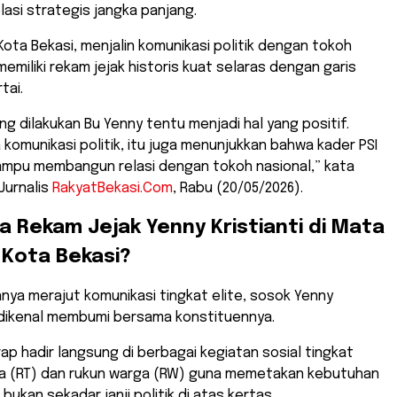
si strategis jangka panjang.
 Kota Bekasi, menjalin komunikasi politik dengan tokoh
memiliki rekam jejak historis kuat selaras dengan garis
tai.
ang dilakukan Bu Yenny tentu menjadi hal yang positif.
 komunikasi politik, itu juga menunjukkan bahwa kader PSI
ampu membangun relasi dengan tokoh nasional,” kata
Jurnalis
RakyatBekasi.Com
, Rabu (20/05/2026).
a Rekam Jejak Yenny Kristianti di Mata
 Kota Bekasi?
iannya merajut komunikasi tingkat elite, sosok Yenny
a dikenal membumi bersama konstituennya.
rap hadir langsung di berbagai kegiatan sosial tingkat
a (RT) dan rukun warga (RW) guna memetakan kebutuhan
, bukan sekadar janji politik di atas kertas.