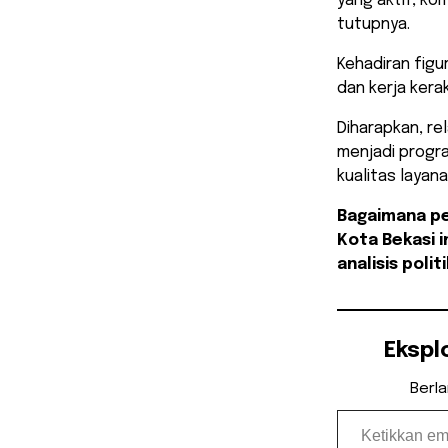
yang aktif, ko
tutupnya.
​Kehadiran fig
dan kerja kerak
Diharapkan, re
menjadi progr
kualitas layan
Bagaimana pe
Kota Bekasi in
analisis poli
Ekspl
Berl
Ketikkan email Anda...