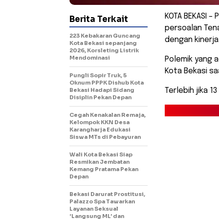
KOTA BEKASI – 
Berita Terkait
persoalan Tena
223 Kebakaran Guncang
dengan kinerja
Kota Bekasi sepanjang
2026, Korsleting Listrik
Mendominasi
Polemik yang 
Kota Bekasi saa
Pungli Sopir Truk, 5
Oknum PPPK Dishub Kota
Bekasi Hadapi Sidang
Terlebih jika 1
Disiplin Pekan Depan
Cegah Kenakalan Remaja,
Kelompok KKN Desa
Karangharja Edukasi
Siswa MTs di Pebayuran
Wali Kota Bekasi Siap
Resmikan Jembatan
Kemang Pratama Pekan
Depan
Bekasi Darurat Prostitusi,
Palazzo Spa Tawarkan
Layanan Seksual
‘Langsung ML’ dan