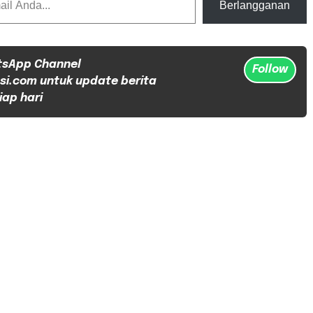
Berlangganan
tsApp Channel
Follow
si.com untuk update berita
iap hari