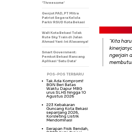
‘Threesome’
Genjot PAD, PT Mitra
Patriot Segera Kelola
Parkir RSUD Kota Bekasi
Wali Kota Bekasi Tolak
Rute Sky Train di Jalan
“Kita har
Ahmad Yani: Ini Alasannya!
kinerjanya
Smart Government:
ngerjain 
Pemkot Bekasi Rancang
Aplikasi ‘Satu Data’
membutuhk
POS-POS TERBARU
Tak Ada Kompromi!
BGN Beri Batas
Waktu Dapur MBG
urus SLHS hingga 10
Agustus 2026
223 Kebakaran
Guncang Kota Bekasi
sepanjang 2026,
Korsleting Listrik
Mendominasi
Serapan Fisik Rendah,