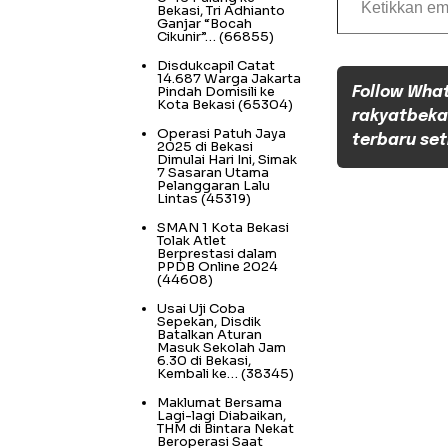
Bekasi, Tri Adhianto
Ganjar “Bocah
Cikunir”…
(66855)
Disdukcapil Catat
14.687 Warga Jakarta
Pindah Domisili ke
Follow Wha
Kota Bekasi
(65304)
rakyatbeka
Operasi Patuh Jaya
terbaru set
2025 di Bekasi
Dimulai Hari Ini, Simak
7 Sasaran Utama
Pelanggaran Lalu
Lintas
(45319)
SMAN 1 Kota Bekasi
Tolak Atlet
Berprestasi dalam
PPDB Online 2024
(44608)
Usai Uji Coba
Sepekan, Disdik
Batalkan Aturan
Masuk Sekolah Jam
6.30 di Bekasi,
Kembali ke…
(38345)
Maklumat Bersama
Lagi-lagi Diabaikan,
THM di Bintara Nekat
Beroperasi Saat