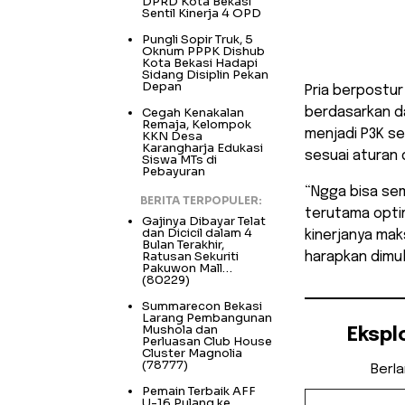
DPRD Kota Bekasi
Sentil Kinerja 4 OPD
Pungli Sopir Truk, 5
Oknum PPPK Dishub
Kota Bekasi Hadapi
Sidang Disiplin Pekan
Depan
Pria berpostur
Cegah Kenakalan
berdasarkan da
Remaja, Kelompok
menjadi P3K se
KKN Desa
Karangharja Edukasi
sesuai aturan 
Siswa MTs di
Pebayuran
“Ngga bisa sem
BERITA TERPOPULER:
terutama optim
Gajinya Dibayar Telat
dan Dicicil dalam 4
kinerjanya mak
Bulan Terakhir,
Ratusan Sekuriti
harapkan dimul
Pakuwon Mall…
(80229)
Summarecon Bekasi
Larang Pembangunan
Mushola dan
Ekspl
Perluasan Club House
Cluster Magnolia
(78777)
Berl
Ketikkan email Anda...
Pemain Terbaik AFF
U-16 Pulang ke