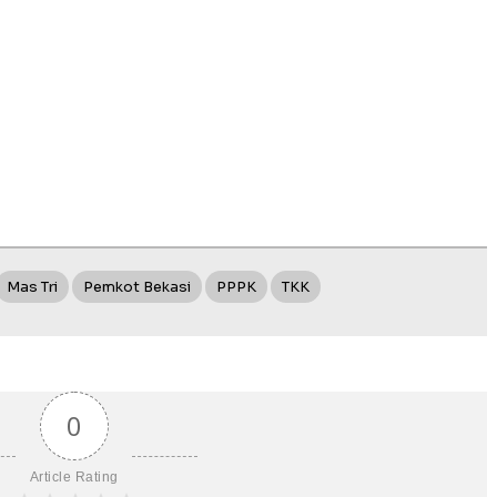
Mas Tri
Pemkot Bekasi
PPPK
TKK
0
Article Rating