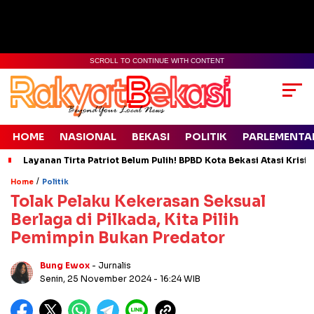
SCROLL TO CONTINUE WITH CONTENT
HOME
NASIONAL
BEKASI
POLITIK
PARLEMENTA
Layanan Tirta Patriot Belum Pulih! BPBD Kota Bekasi Atasi Krisis
/
Home
Politik
Tolak Pelaku Kekerasan Seksual
Berlaga di Pilkada, Kita Pilih
Pemimpin Bukan Predator
Bung Ewox
- Jurnalis
Senin, 25 November 2024
- 16:24 WIB