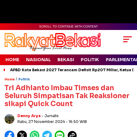
SCROLL TO CONTINUE WITH CONTENT
HOME
NASIONAL
BEKASI
POLITIK
PARLEMENTA
APBD Kota Bekasi 2027 Terancam Defisit Rp207 Miliar, Ketua D
/
Home
Politik
Tri Adhianto Imbau Timses dan
Seluruh Simpatisan Tak Reaksioner
sikapi Quick Count
Denny Arya
- Jurnalis
Rabu, 27 November 2024
- 16:50 WIB