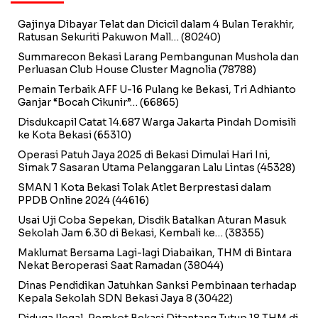
Gajinya Dibayar Telat dan Dicicil dalam 4 Bulan Terakhir,
Ratusan Sekuriti Pakuwon Mall…
(80240)
Summarecon Bekasi Larang Pembangunan Mushola dan
Perluasan Club House Cluster Magnolia
(78788)
Pemain Terbaik AFF U-16 Pulang ke Bekasi, Tri Adhianto
Ganjar “Bocah Cikunir”…
(66865)
Disdukcapil Catat 14.687 Warga Jakarta Pindah Domisili
ke Kota Bekasi
(65310)
Operasi Patuh Jaya 2025 di Bekasi Dimulai Hari Ini,
Simak 7 Sasaran Utama Pelanggaran Lalu Lintas
(45328)
SMAN 1 Kota Bekasi Tolak Atlet Berprestasi dalam
PPDB Online 2024
(44616)
Usai Uji Coba Sepekan, Disdik Batalkan Aturan Masuk
Sekolah Jam 6.30 di Bekasi, Kembali ke…
(38355)
Maklumat Bersama Lagi-lagi Diabaikan, THM di Bintara
Nekat Beroperasi Saat Ramadan
(38044)
Dinas Pendidikan Jatuhkan Sanksi Pembinaan terhadap
Kepala Sekolah SDN Bekasi Jaya 8
(30422)
Diduga Ilegal, Pemkot Bekasi Ditantang Tutup 18 THM di