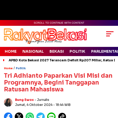
SCROLL TO CONTINUE WITH CONTENT
HOME
NASIONAL
BEKASI
POLITIK
PARLEMENTA
APBD Kota Bekasi 2027 Terancam Defisit Rp207 Miliar, Ketua D
/
Home
Politik
Tri Adhianto Paparkan Visi Misi dan
Programnya, Begini Tanggapan
Ratusan Mahasiswa
Bung Ewox
- Jurnalis
Jumat, 4 Oktober 2024
- 18:44 WIB