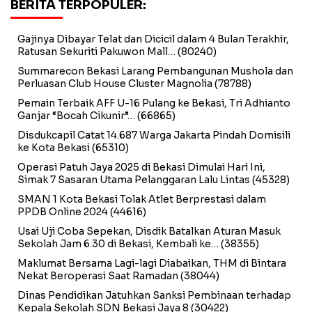
BERITA TERPOPULER:
Gajinya Dibayar Telat dan Dicicil dalam 4 Bulan Terakhir,
Ratusan Sekuriti Pakuwon Mall…
(80240)
Summarecon Bekasi Larang Pembangunan Mushola dan
Perluasan Club House Cluster Magnolia
(78788)
Pemain Terbaik AFF U-16 Pulang ke Bekasi, Tri Adhianto
Ganjar “Bocah Cikunir”…
(66865)
Disdukcapil Catat 14.687 Warga Jakarta Pindah Domisili
ke Kota Bekasi
(65310)
Operasi Patuh Jaya 2025 di Bekasi Dimulai Hari Ini,
Simak 7 Sasaran Utama Pelanggaran Lalu Lintas
(45328)
SMAN 1 Kota Bekasi Tolak Atlet Berprestasi dalam
PPDB Online 2024
(44616)
Usai Uji Coba Sepekan, Disdik Batalkan Aturan Masuk
Sekolah Jam 6.30 di Bekasi, Kembali ke…
(38355)
Maklumat Bersama Lagi-lagi Diabaikan, THM di Bintara
Nekat Beroperasi Saat Ramadan
(38044)
Dinas Pendidikan Jatuhkan Sanksi Pembinaan terhadap
Kepala Sekolah SDN Bekasi Jaya 8
(30422)