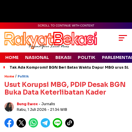
SCROLL TO CONTINUE WITH CONTENT
HOME
NASIONAL
BEKASI
POLITIK
PARLEMENTA
Tak Ada Kompromi! BGN Beri Batas Waktu Dapur MBG urus SLH
/
Home
Politik
Usut Korupsi MBG, PDIP Desak BGN
Buka Data Keterlibatan Kader
Bung Ewox
- Jurnalis
Rabu, 1 Juli 2026
- 21:34 WIB