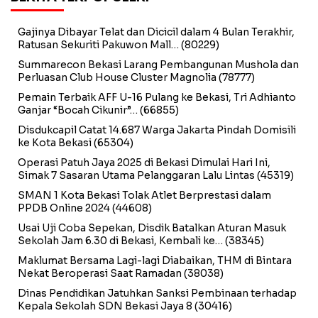
Gajinya Dibayar Telat dan Dicicil dalam 4 Bulan Terakhir,
Ratusan Sekuriti Pakuwon Mall…
(80229)
Summarecon Bekasi Larang Pembangunan Mushola dan
Perluasan Club House Cluster Magnolia
(78777)
Pemain Terbaik AFF U-16 Pulang ke Bekasi, Tri Adhianto
Ganjar “Bocah Cikunir”…
(66855)
Disdukcapil Catat 14.687 Warga Jakarta Pindah Domisili
ke Kota Bekasi
(65304)
Operasi Patuh Jaya 2025 di Bekasi Dimulai Hari Ini,
Simak 7 Sasaran Utama Pelanggaran Lalu Lintas
(45319)
SMAN 1 Kota Bekasi Tolak Atlet Berprestasi dalam
PPDB Online 2024
(44608)
Usai Uji Coba Sepekan, Disdik Batalkan Aturan Masuk
Sekolah Jam 6.30 di Bekasi, Kembali ke…
(38345)
Maklumat Bersama Lagi-lagi Diabaikan, THM di Bintara
Nekat Beroperasi Saat Ramadan
(38038)
Dinas Pendidikan Jatuhkan Sanksi Pembinaan terhadap
Kepala Sekolah SDN Bekasi Jaya 8
(30416)