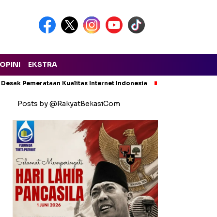
OPINI
EKSTRA
 Desak Pemerataan Kualitas Internet Indonesia
Kecelakaan Maut
Posts by @RakyatBekasiCom