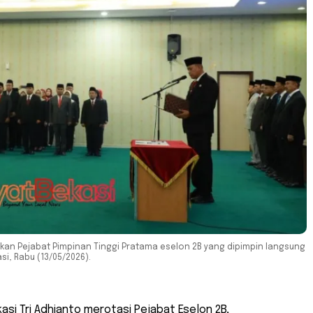
kan Pejabat Pimpinan Tinggi Pratama eselon 2B yang dipimpin langsung
si, Rabu (13/05/2026).
kasi Tri Adhianto merotasi Pejabat Eselon 2B,