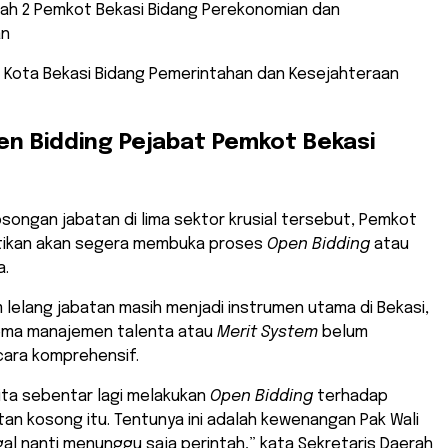
rah 2 Pemkot Bekasi Bidang Perekonomian dan
an
ali Kota Bekasi Bidang Pemerintahan dan Kesejahteraan
en Bidding Pejabat Pemkot Bekasi
osongan jabatan di lima sektor krusial tersebut, Pemkot
tikan akan segera membuka proses
Open Bidding
atau
a.
em lelang jabatan masih menjadi instrumen utama di Bekasi,
ema manajemen talenta atau
Merit System
belum
cara komprehensif.
 kita sebentar lagi melakukan
Open Bidding
terhadap
tan kosong itu. Tentunya ini adalah kewenangan Pak Wali
ggal nanti menunggu saja perintah,” kata Sekretaris Daerah