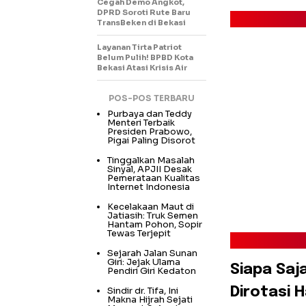
Cegah Demo Angkot,
DPRD Soroti Rute Baru
TransBeken di Bekasi
Layanan Tirta Patriot
Belum Pulih! BPBD Kota
Bekasi Atasi Krisis Air
POS-POS TERBARU
Purbaya dan Teddy
Menteri Terbaik
Presiden Prabowo,
Pigai Paling Disorot
Tinggalkan Masalah
Sinyal, APJII Desak
Pemerataan Kualitas
Internet Indonesia
Kecelakaan Maut di
Jatiasih: Truk Semen
Hantam Pohon, Sopir
Tewas Terjepit
Sejarah Jalan Sunan
Giri: Jejak Ulama
​Siapa Sa
Pendiri Giri Kedaton
Sindir dr. Tifa, Ini
Dirotasi H
Makna Hijrah Sejati