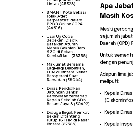
Lintas
(45328)
​Apa Jaba
SMAN 1 Kota Bekasi
Masih Ko
Tolak Atlet
Berprestasi dalam
PPDB Online 2024
(44616)
​Meski gerbong
Usai Uji Coba
sejumlah jabat
Sepekan, Disdik
Daerah (OPD) 
Batalkan Aturan
Masuk Sekolah Jam
6.30 di Bekasi,
Untuk sementar
Kembali ke…
(38355)
dengan penunj
Maklumat Bersama
Lagi-lagi Diabaikan,
THM di Bintara Nekat
​Adapun lima j
Beroperasi Saat
Ramadan
(38044)
meliputi:
Dinas Pendidikan
Jatuhkan Sanksi
​Kepala Dinas
Pembinaan terhadap
Kepala Sekolah SDN
(Diskominfo
Bekasi Jaya 8
(30422)
Diduga Ilegal, Pemkot
​Kepala Dinas
Bekasi Ditantang
Tutup 18 THM di Pasar
Bintara
(27328)
​Kepala Insp