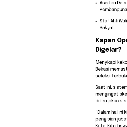
​Asisten Dae
Pembangun
​Staf Ahli W
Rakyat.
​Kapan Op
Digelar?
​Menyikapi kek
Bekasi memas
seleksi terbuk
Saat ini, sist
mengingat sk
diterapkan se
​”Dalam hal ini
pengisian jaba
Kota. Kita tin