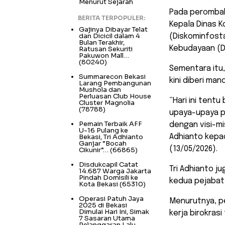
Menurut Sejarah
​Pada perombak
BERITA TERPOPULER:
Kepala Dinas K
Gajinya Dibayar Telat
dan Dicicil dalam 4
(Diskominfosta
Bulan Terakhir,
Kebudayaan (D
Ratusan Sekuriti
Pakuwon Mall…
(80240)
Sementara itu
Summarecon Bekasi
kini diberi ma
Larang Pembangunan
Mushola dan
Perluasan Club House
​”Hari ini tent
Cluster Magnolia
(78788)
upaya-upaya p
Pemain Terbaik AFF
dengan visi-mi
U-16 Pulang ke
Bekasi, Tri Adhianto
Adhianto kepa
Ganjar “Bocah
(13/05/2026).
Cikunir”…
(66865)
Disdukcapil Catat
​Tri Adhianto 
14.687 Warga Jakarta
Pindah Domisili ke
kedua pejabat 
Kota Bekasi
(65310)
Operasi Patuh Jaya
Menurutnya, p
2025 di Bekasi
Dimulai Hari Ini, Simak
kerja birokrasi
7 Sasaran Utama
Pelanggaran Lalu