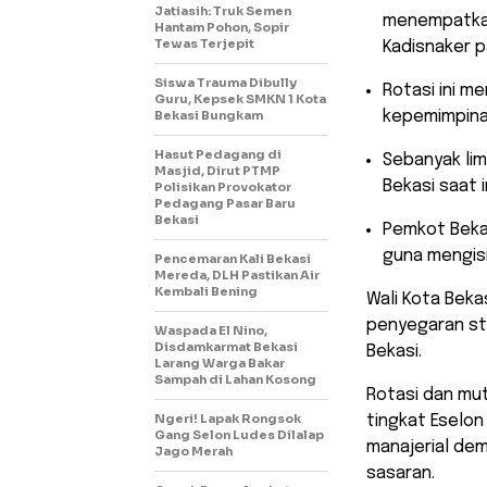
Jatiasih: Truk Semen
menempatkan 
Hantam Pohon, Sopir
Tewas Terjepit
Kadisnaker p
Siswa Trauma Dibully
​Rotasi ini 
Guru, Kepsek SMKN 1 Kota
Bekasi Bungkam
kepemimpinan
Hasut Pedagang di
​Sebanyak li
Masjid, Dirut PTMP
Bekasi saat 
Polisikan Provokator
Pedagang Pasar Baru
Bekasi
​Pemkot Bek
guna mengisi
Pencemaran Kali Bekasi
Mereda, DLH Pastikan Air
Kembali Bening
​Wali Kota Bek
penyegaran str
Waspada El Nino,
Disdamkarmat Bekasi
Bekasi.
Larang Warga Bakar
Sampah di Lahan Kosong
Rotasi dan mut
Ngeri! Lapak Rongsok
tingkat Eselon
Gang Selon Ludes Dilalap
manajerial de
Jago Merah
sasaran.