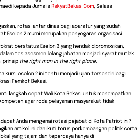
naedi kepada Jurnalis
RakyatBekasi.Com
, Selasa
askan, rotasi antar dinas bagi aparatur yang sudah
kat Eselon 2 murni merupakan penyegaran organisasi.
rokrat berstatus Eselon 3 yang hendak dipromosikan,
 dalam tes asesmen lelang jabatan menjadi syarat mutlak
 prinsip
the right man in the right place
.
a kursi eselon 2 ini tentu menjadi ujian tersendiri bagi
okrasi Pemkot Bekasi.
nanti langkah cepat Wali Kota Bekasi untuk menempatkan
erkompeten agar roda pelayanan masyarakat tidak
dapat Anda mengenai rotasi pejabat di Kota Patriot ini?
gikan artikel ini dan ikuti terus perkembangan politik serta
okal yang tajam dan tepercaya hanya di