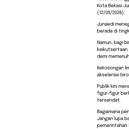
Kota Bekasi Ju
(12/05/2026).
​Junaedi meneg
berada di ting
Namun, bagi bi
keikutsertaan
demi memenuhi
​Kekosongan lim
akselerasi bir
Publik kini me
figur-figur b
tersendat.
​Bagaimana pen
Jangan lupa ba
pemerintahan l