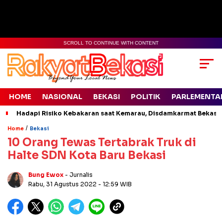
SCROLL TO CONTINUE WITH CONTENT
HOME
NASIONAL
BEKASI
POLITIK
PARLEMENTA
Hadapi Risiko Kebakaran saat Kemarau, Disdamkarmat Bekasi 
/
Home
Bekasi
10 Orang Tewas Tertabrak Truk di
Halte SDN Kota Baru Bekasi
Bung Ewox
- Jurnalis
Rabu, 31 Agustus 2022
- 12:59 WIB