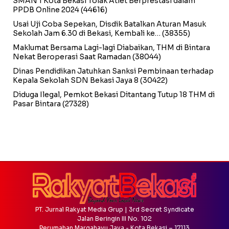
SMAN 1 Kota Bekasi Tolak Atlet Berprestasi dalam
PPDB Online 2024
(44616)
Usai Uji Coba Sepekan, Disdik Batalkan Aturan Masuk
Sekolah Jam 6.30 di Bekasi, Kembali ke…
(38355)
Maklumat Bersama Lagi-lagi Diabaikan, THM di Bintara
Nekat Beroperasi Saat Ramadan
(38044)
Dinas Pendidikan Jatuhkan Sanksi Pembinaan terhadap
Kepala Sekolah SDN Bekasi Jaya 8
(30422)
Diduga Ilegal, Pemkot Bekasi Ditantang Tutup 18 THM di
Pasar Bintara
(27328)
PT. Jurnal Rakyat Media Grup | 3rd Secret Syndicate
Jalan Beringin III No. 102
Perumahan Margahayu Jaya - Kota Bekasi – 17113