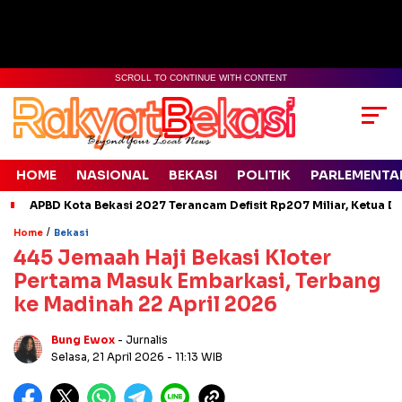
SCROLL TO CONTINUE WITH CONTENT
HOME
NASIONAL
BEKASI
POLITIK
PARLEMENTA
APBD Kota Bekasi 2027 Terancam Defisit Rp207 Miliar, Ketua D
/
Home
Bekasi
445 Jemaah Haji Bekasi Kloter
Pertama Masuk Embarkasi, Terbang
ke Madinah 22 April 2026
Bung Ewox
- Jurnalis
Selasa, 21 April 2026
- 11:13 WIB