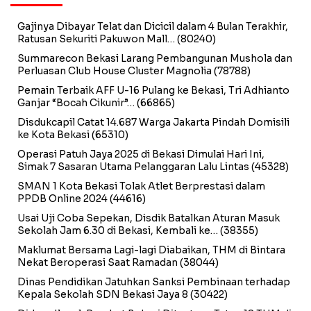
Gajinya Dibayar Telat dan Dicicil dalam 4 Bulan Terakhir,
Ratusan Sekuriti Pakuwon Mall…
(80240)
Summarecon Bekasi Larang Pembangunan Mushola dan
Perluasan Club House Cluster Magnolia
(78788)
Pemain Terbaik AFF U-16 Pulang ke Bekasi, Tri Adhianto
Ganjar “Bocah Cikunir”…
(66865)
Disdukcapil Catat 14.687 Warga Jakarta Pindah Domisili
ke Kota Bekasi
(65310)
Operasi Patuh Jaya 2025 di Bekasi Dimulai Hari Ini,
Simak 7 Sasaran Utama Pelanggaran Lalu Lintas
(45328)
SMAN 1 Kota Bekasi Tolak Atlet Berprestasi dalam
PPDB Online 2024
(44616)
Usai Uji Coba Sepekan, Disdik Batalkan Aturan Masuk
Sekolah Jam 6.30 di Bekasi, Kembali ke…
(38355)
Maklumat Bersama Lagi-lagi Diabaikan, THM di Bintara
Nekat Beroperasi Saat Ramadan
(38044)
Dinas Pendidikan Jatuhkan Sanksi Pembinaan terhadap
Kepala Sekolah SDN Bekasi Jaya 8
(30422)