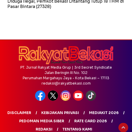
Diduga Ilegal, Pemkot Bekasi Ditantang Tutup 18 THM di
Pasar Bintara
(27328)
PT. Jurnal Rakyat Media Grup | 3rd Secret Syndicate
Jalan Beringin III No. 102
Perumahan Margahayu Jaya - Kota Bekasi – 17113
redaksi@rakyatbekasi.com
DISCLAIMER
KEBIJAKAN PRIVASI
MEDIAKIT 2026
PEDOMAN MEDIA SIBER
RATE CARD 2026
REDAKSI
TENTANG KAMI