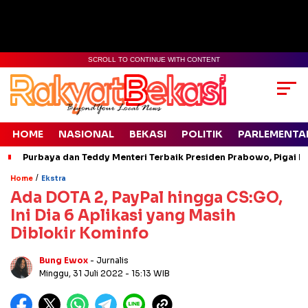
SCROLL TO CONTINUE WITH CONTENT
HOME
NASIONAL
BEKASI
POLITIK
PARLEMENTA
Purbaya dan Teddy Menteri Terbaik Presiden Prabowo, Pigai Pa
/
Home
Ekstra
Ada DOTA 2, PayPal hingga CS:GO,
Ini Dia 6 Aplikasi yang Masih
Diblokir Kominfo
Bung Ewox
- Jurnalis
Minggu, 31 Juli 2022
- 15:13 WIB