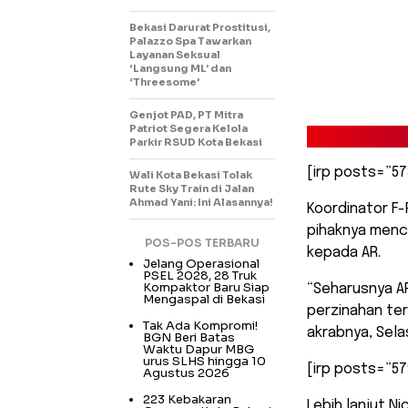
Bekasi Darurat Prostitusi,
Palazzo Spa Tawarkan
Layanan Seksual
‘Langsung ML’ dan
‘Threesome’
Genjot PAD, PT Mitra
Patriot Segera Kelola
Parkir RSUD Kota Bekasi
[irp posts=”57
Wali Kota Bekasi Tolak
Rute Sky Train di Jalan
Ahmad Yani: Ini Alasannya!
Koordinator F
pihaknya menci
POS-POS TERBARU
kepada AR.
Jelang Operasional
PSEL 2028, 28 Truk
Kompaktor Baru Siap
“Seharusnya AR
Mengaspal di Bekasi
perzinahan te
Tak Ada Kompromi!
akrabnya, Sela
BGN Beri Batas
Waktu Dapur MBG
urus SLHS hingga 10
[irp posts=”57
Agustus 2026
223 Kebakaran
Lebih lanjut 