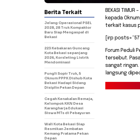
BEKASI TIMUR –
Berita Terkait
kepada Oknum 
Jelang Operasional PSEL
terkait kasus 
2028, 28 Truk Kompaktor
Baru Siap Mengaspal di
Bekasi
[irp posts=”57
223 Kebakaran Guncang
Forum Peduli 
Kota Bekasi sepanjang
2026, Korsleting Listrik
tersebut. Pasa
Mendominasi
sangat ringan
langsung dipec
Pungli Sopir Truk, 5
Oknum PPPK Dishub Kota
Bekasi Hadapi Sidang
Disiplin Pekan Depan
Cegah Kenakalan Remaja,
Kelompok KKN Desa
Karangharja Edukasi
Siswa MTs di Pebayuran
Wali Kota Bekasi Siap
Resmikan Jembatan
Kemang Pratama Pekan
Depan