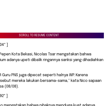
SCROLL TO RESUME CONTENT
34″ ]
-Pepen Kota Bekasi, Nicolas Tsar mengatakan bahwa
um adanya upeti dibalik ringannya sanksi yang dihadiahkan
 Guru PNS juga dipecat seperti halnya WP. Karena
rsebut mereka lakukan bersama-sama,” kata Nico sapaan
sa (08/08).
92″ ]
Nico mengatakan bahwa pihaknya menduga kuat adanya