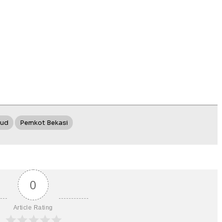
bud
Pemkot Bekasi
0
Article Rating