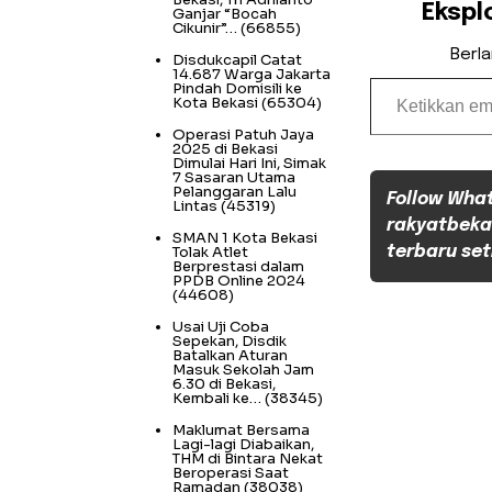
Ekspl
Ganjar “Bocah
Cikunir”…
(66855)
Berl
Disdukcapil Catat
14.687 Warga Jakarta
Ketikkan email Anda...
Pindah Domisili ke
Kota Bekasi
(65304)
Operasi Patuh Jaya
2025 di Bekasi
Dimulai Hari Ini, Simak
7 Sasaran Utama
Pelanggaran Lalu
Follow Wha
Lintas
(45319)
rakyatbeka
SMAN 1 Kota Bekasi
Tolak Atlet
terbaru set
Berprestasi dalam
PPDB Online 2024
(44608)
Usai Uji Coba
Sepekan, Disdik
Batalkan Aturan
Masuk Sekolah Jam
6.30 di Bekasi,
Kembali ke…
(38345)
Maklumat Bersama
Lagi-lagi Diabaikan,
THM di Bintara Nekat
Beroperasi Saat
Ramadan
(38038)