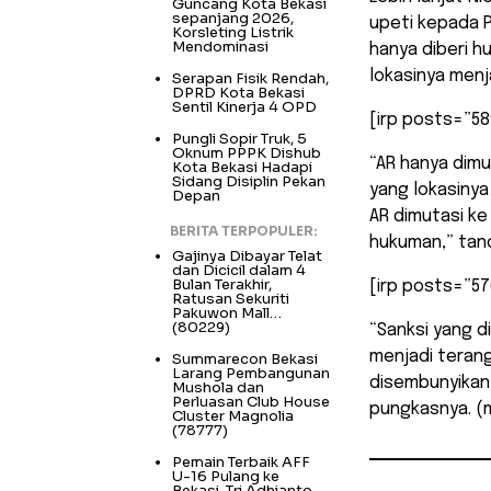
Guncang Kota Bekasi
sepanjang 2026,
upeti kepada P
Korsleting Listrik
Mendominasi
hanya diberi h
lokasinya men
Serapan Fisik Rendah,
DPRD Kota Bekasi
Sentil Kinerja 4 OPD
[irp posts=”58
Pungli Sopir Truk, 5
Oknum PPPK Dishub
“AR hanya dimu
Kota Bekasi Hadapi
Sidang Disiplin Pekan
yang lokasinya
Depan
AR dimutasi ke
BERITA TERPOPULER:
hukuman,” tan
Gajinya Dibayar Telat
dan Dicicil dalam 4
Bulan Terakhir,
[irp posts=”57
Ratusan Sekuriti
Pakuwon Mall…
(80229)
“Sanksi yang di
menjadi teran
Summarecon Bekasi
Larang Pembangunan
disembunyikan 
Mushola dan
Perluasan Club House
pungkasnya. (
Cluster Magnolia
(78777)
Pemain Terbaik AFF
U-16 Pulang ke
Bekasi, Tri Adhianto