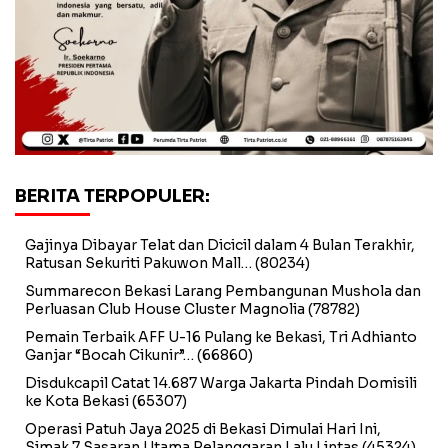
BERITA TERPOPULER:
Gajinya Dibayar Telat dan Dicicil dalam 4 Bulan Terakhir,
Ratusan Sekuriti Pakuwon Mall…
(80234)
Summarecon Bekasi Larang Pembangunan Mushola dan
Perluasan Club House Cluster Magnolia
(78782)
Pemain Terbaik AFF U-16 Pulang ke Bekasi, Tri Adhianto
Ganjar “Bocah Cikunir”…
(66860)
Disdukcapil Catat 14.687 Warga Jakarta Pindah Domisili
ke Kota Bekasi
(65307)
Operasi Patuh Jaya 2025 di Bekasi Dimulai Hari Ini,
Simak 7 Sasaran Utama Pelanggaran Lalu Lintas
(45324)