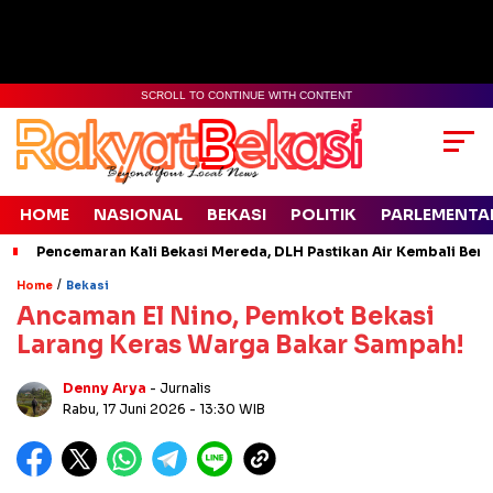
SCROLL TO CONTINUE WITH CONTENT
HOME
NASIONAL
BEKASI
POLITIK
PARLEMENTA
Pencemaran Kali Bekasi Mereda, DLH Pastikan Air Kembali Ben
/
Home
Bekasi
Ancaman El Nino, Pemkot Bekasi
Larang Keras Warga Bakar Sampah!
Denny Arya
- Jurnalis
Rabu, 17 Juni 2026
- 13:30 WIB