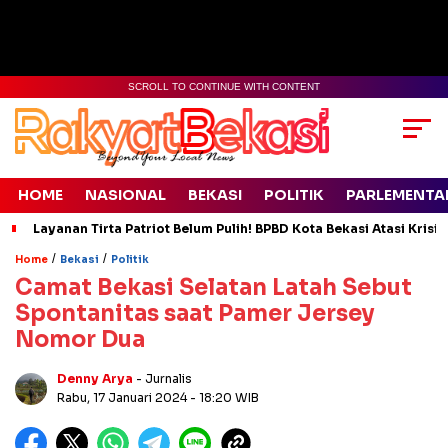
SCROLL TO CONTINUE WITH CONTENT
HOME
NASIONAL
BEKASI
POLITIK
PARLEMENTA
Layanan Tirta Patriot Belum Pulih! BPBD Kota Bekasi Atasi Krisis
/
/
Home
Bekasi
Politik
Camat Bekasi Selatan Latah Sebut
Spontanitas saat Pamer Jersey
Nomor Dua
Denny Arya
- Jurnalis
Rabu, 17 Januari 2024
- 18:20 WIB