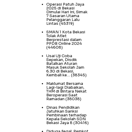
Operasi Patuh Jaya
2025 di Bekasi
Dimulai Hari Ini, Simak
7 Sasaran Utama
Pelanggaran Lalu
Lintas
(45319)
SMAN 1 Kota Bekasi
Tolak Atlet
Berprestasi dalam
PPDB Online 2024
(44608)
Usai Uji Coba
Sepekan, Disdik
Batalkan Aturan
Masuk Sekolah Jam
6.30 di Bekasi,
Kembali ke…
(38345)
Maklumat Bersama
Lagi-lagi Diabaikan,
THM di Bintara Nekat
Beroperasi Saat
Ramadan
(38038)
Dinas Pendidikan
Jatuhkan Sanksi
Pembinaan terhadap
Kepala Sekolah SDN
Bekasi Jaya 8
(30416)
Diduga Ilegal, Pemkot