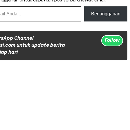
angganan untuk dapatkan pos terbaru lewat email.
Berlangganan
tsApp Channel
Follow
si.com untuk update berita
iap hari