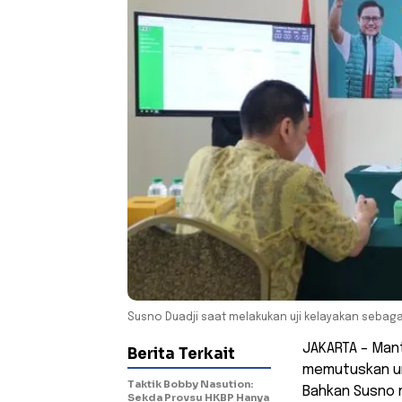
Susno Duadji saat melakukan uji kelayakan sebagai 
JAKARTA – Mant
Berita Terkait
memutuskan un
Taktik Bobby Nasution:
Bahkan Susno m
Sekda Provsu HKBP Hanya