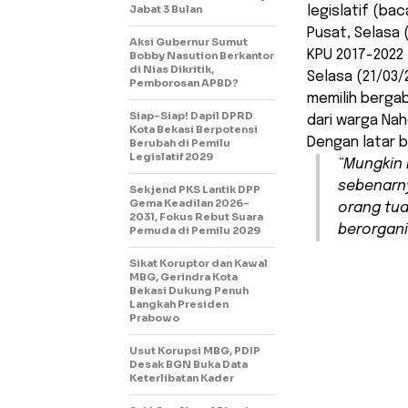
Jabat 3 Bulan
legislatif (ba
Pusat, Selasa (
Aksi Gubernur Sumut
KPU 2017-2022 
Bobby Nasution Berkantor
di Nias Dikritik,
Selasa (21/03/
Pemborosan APBD?
memilih berga
Siap-Siap! Dapil DPRD
dari warga Nah
Kota Bekasi Berpotensi
Dengan latar 
Berubah di Pemilu
Legislatif 2029
“Mungkin 
sebenarny
Sekjend PKS Lantik DPP
Gema Keadilan 2026-
orang tua
2031, Fokus Rebut Suara
berorganis
Pemuda di Pemilu 2029
Sikat Koruptor dan Kawal
MBG, Gerindra Kota
Bekasi Dukung Penuh
Langkah Presiden
Prabowo
Usut Korupsi MBG, PDIP
Desak BGN Buka Data
Keterlibatan Kader