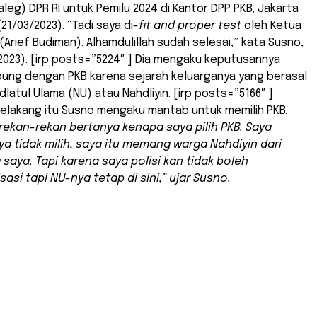
caleg) DPR RI untuk Pemilu 2024 di Kantor DPP PKB, Jakarta
21/03/2023). “Tadi saya di-
fit and proper test
oleh Ketua
(Arief Budiman). Alhamdulillah sudah selesai,” kata Susno,
2023). [irp posts=”5224″ ] Dia mengaku keputusannya
bung dengan PKB karena sejarah keluarganya yang berasal
dlatul Ulama (NU) atau Nahdliyin. [irp posts=”5166″ ]
belakang itu Susno mengaku mantab untuk memilih PKB.
rekan-rekan bertanya kenapa saya pilih PKB. Saya
a tidak milih, saya itu memang warga Nahdiyin dari
 saya. Tapi karena saya polisi kan tidak boleh
asi tapi NU-nya tetap di sini,” ujar Susno.