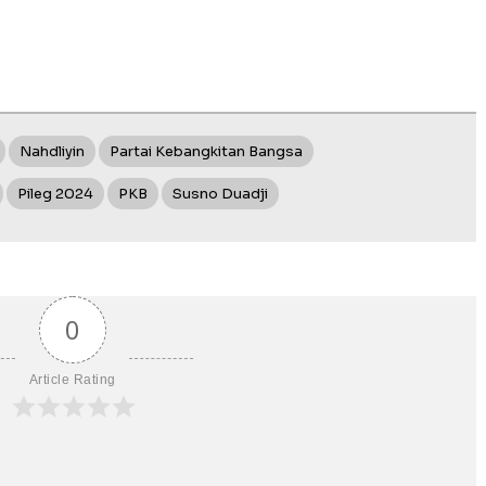
Nahdliyin
Partai Kebangkitan Bangsa
Pileg 2024
PKB
Susno Duadji
0
Article Rating