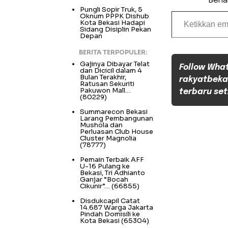
Berl
Pungli Sopir Truk, 5
Ketikkan email Anda...
Oknum PPPK Dishub
Kota Bekasi Hadapi
Sidang Disiplin Pekan
Depan
BERITA TERPOPULER:
Gajinya Dibayar Telat
Follow Wha
dan Dicicil dalam 4
Bulan Terakhir,
rakyatbeka
Ratusan Sekuriti
Pakuwon Mall…
terbaru set
(80229)
Summarecon Bekasi
Larang Pembangunan
Mushola dan
Perluasan Club House
Cluster Magnolia
(78777)
Pemain Terbaik AFF
U-16 Pulang ke
Bekasi, Tri Adhianto
Ganjar “Bocah
Cikunir”…
(66855)
Disdukcapil Catat
14.687 Warga Jakarta
Pindah Domisili ke
Kota Bekasi
(65304)