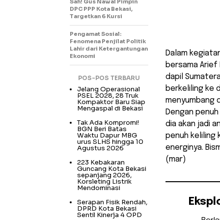
Sah! Gus Nawal Pimpin
DPC PPP Kota Bekasi,
Targetkan 6 Kursi
Pengamat Sosial:
Fenomena Penjilat Politik
Lahir dari Ketergantungan
Dalam kegiatan
Ekonomi
bersama Arief
dapil Sumatera
POS-POS TERBARU
berkeliling ke
Jelang Operasional
PSEL 2028, 28 Truk
menyumbang dua
Kompaktor Baru Siap
Mengaspal di Bekasi
Dengan penuh 
Tak Ada Kompromi!
dia akan jadi 
BGN Beri Batas
Waktu Dapur MBG
penuh keliling
urus SLHS hingga 10
energinya. Bis
Agustus 2026
(mar)
223 Kebakaran
Guncang Kota Bekasi
sepanjang 2026,
Korsleting Listrik
Mendominasi
Ekspl
Serapan Fisik Rendah,
DPRD Kota Bekasi
Sentil Kinerja 4 OPD