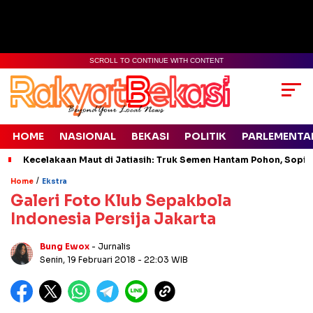
SCROLL TO CONTINUE WITH CONTENT
HOME
NASIONAL
BEKASI
POLITIK
PARLEMENTA
Kecelakaan Maut di Jatiasih: Truk Semen Hantam Pohon, Sopir 
/
Home
Ekstra
Galeri Foto Klub Sepakbola
Indonesia Persija Jakarta
Bung Ewox
- Jurnalis
Senin, 19 Februari 2018
- 22:03 WIB