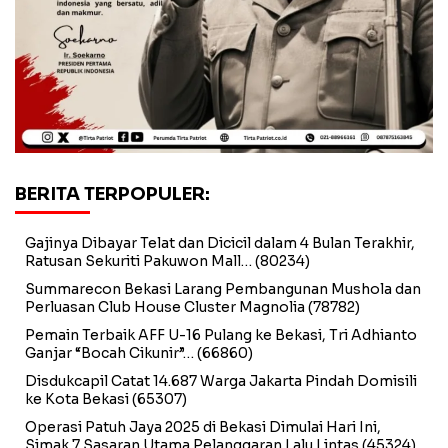
BERITA TERPOPULER:
Gajinya Dibayar Telat dan Dicicil dalam 4 Bulan Terakhir,
Ratusan Sekuriti Pakuwon Mall…
(80234)
Summarecon Bekasi Larang Pembangunan Mushola dan
Perluasan Club House Cluster Magnolia
(78782)
Pemain Terbaik AFF U-16 Pulang ke Bekasi, Tri Adhianto
Ganjar “Bocah Cikunir”…
(66860)
Disdukcapil Catat 14.687 Warga Jakarta Pindah Domisili
ke Kota Bekasi
(65307)
Operasi Patuh Jaya 2025 di Bekasi Dimulai Hari Ini,
Simak 7 Sasaran Utama Pelanggaran Lalu Lintas
(45324)