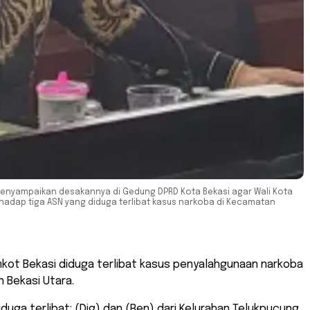
 menyampaikan desakannya di Gedung DPRD Kota Bekasi agar Wali Kota
hadap tiga ASN yang diduga terlibat kasus narkoba di Kecamatan
mkot Bekasi diduga terlibat kasus penyalahgunaan narkoba
 Bekasi Utara.
 diduga terlibat: (Dig) dan (Ren) dari Kelurahan Telukpucung,