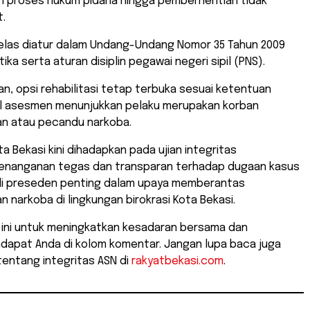
ri proses hukum pidana hingga pemberhentian tidak
.
jelas diatur dalam Undang-Undang Nomor 35 Tahun 2009
ka serta aturan disiplin pegawai negeri sipil (PNS).
an, opsi rehabilitasi tetap terbuka sesuai ketentuan
sil asesmen menunjukkan pelaku merupakan korban
n atau pecandu narkoba.
ta Bekasi kini dihadapkan pada ujian integritas
Penanganan tegas dan transparan terhadap dugaan kasus
adi preseden penting dalam upaya memberantas
 narkoba di lingkungan birokrasi Kota Bekasi.
l ini untuk meningkatkan kesadaran bersama dan
dapat Anda di kolom komentar. Jangan lupa baca juga
 tentang integritas ASN di
rakyatbekasi.com
.