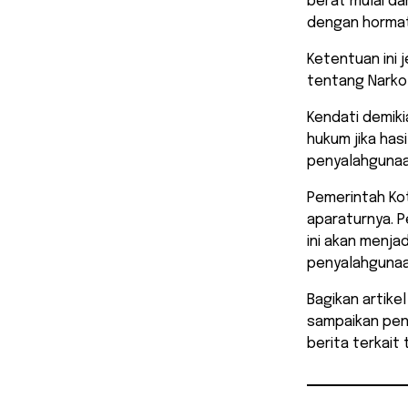
berat mulai da
dengan hormat
Ketentuan ini 
tentang Narkoti
Kendati demiki
hukum jika ha
penyalahgunaa
​Pemerintah Ko
aparaturnya. 
ini akan menj
penyalahgunaan
Bagikan artike
sampaikan pen
berita terkait