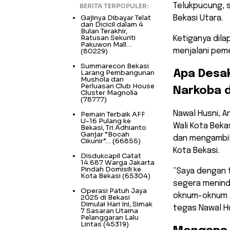
Telukpucung, s
BERITA TERPOPULER:
Gajinya Dibayar Telat
Bekasi Utara.
dan Dicicil dalam 4
Bulan Terakhir,
Ratusan Sekuriti
Ketiganya dila
Pakuwon Mall…
(80229)
menjalani peme
Summarecon Bekasi
Larang Pembangunan
​Apa Desa
Mushola dan
Perluasan Club House
Narkoba d
Cluster Magnolia
(78777)
​Nawal Husni, 
Pemain Terbaik AFF
U-16 Pulang ke
Wali Kota Beka
Bekasi, Tri Adhianto
Ganjar “Bocah
dan mengambil
Cikunir”…
(66855)
Kota Bekasi.
Disdukcapil Catat
14.687 Warga Jakarta
Pindah Domisili ke
​”Saya dengan
Kota Bekasi
(65304)
segera menind
Operasi Patuh Jaya
oknum-oknum A
2025 di Bekasi
Dimulai Hari Ini, Simak
tegas Nawal H
7 Sasaran Utama
Pelanggaran Lalu
Lintas
(45319)