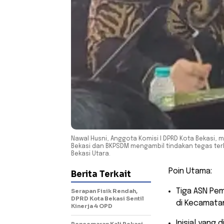
Nawal Husni, Anggota Komisi I DPRD Kota Bekasi,
Bekasi dan BKPSDM mengambil tindakan tegas ter
Bekasi Utara.
​Poin Utama:
Berita Terkait
​Tiga ASN Pe
Serapan Fisik Rendah,
DPRD Kota Bekasi Sentil
di Kecamatan
Kinerja 4 OPD
​Inisial yang