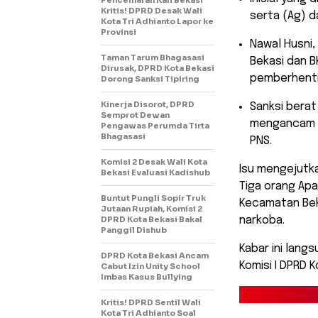
Pencemaran Kali Bekasi
Kritis! DPRD Desak Wali
serta (Ag) d
Kota Tri Adhianto Lapor ke
Provinsi
​Nawal Husni
Taman Tarum Bhagasasi
Bekasi dan 
Dirusak, DPRD Kota Bekasi
pemberhentia
Dorong Sanksi Tipiring
Kinerja Disorot, DPRD
​Sanksi bera
Semprot Dewan
mengancam AS
Pengawas Perumda Tirta
Bhagasasi
PNS.
Komisi 2 Desak Wali Kota
​Isu mengejutk
Bekasi Evaluasi Kadishub
Tiga orang Apa
Buntut Pungli Sopir Truk
Kecamatan Bek
Jutaan Rupiah, Komisi 2
DPRD Kota Bekasi Bakal
narkoba.
Panggil Dishub
Kabar ini lang
DPRD Kota Bekasi Ancam
Komisi I DPRD K
Cabut Izin Unity School
Imbas Kasus Bullying
Kritis! DPRD Sentil Wali
Kota Tri Adhianto Soal