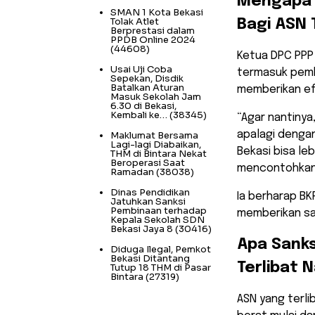
​Mengapa
SMAN 1 Kota Bekasi
Tolak Atlet
Bagi ASN 
Berprestasi dalam
PPDB Online 2024
(44608)
​Ketua DPC PP
Usai Uji Coba
termasuk pemb
Sepekan, Disdik
Batalkan Aturan
memberikan ef
Masuk Sekolah Jam
6.30 di Bekasi,
Kembali ke…
(38345)
“Agar nantinya,
apalagi denga
Maklumat Bersama
Lagi-lagi Diabaikan,
Bekasi bisa leb
THM di Bintara Nekat
Beroperasi Saat
mencontohkan h
Ramadan
(38038)
Dinas Pendidikan
Ia berharap BK
Jatuhkan Sanksi
Pembinaan terhadap
memberikan san
Kepala Sekolah SDN
Bekasi Jaya 8
(30416)
​Apa Sank
Diduga Ilegal, Pemkot
Bekasi Ditantang
Terlibat 
Tutup 18 THM di Pasar
Bintara
(27319)
​ASN yang terl