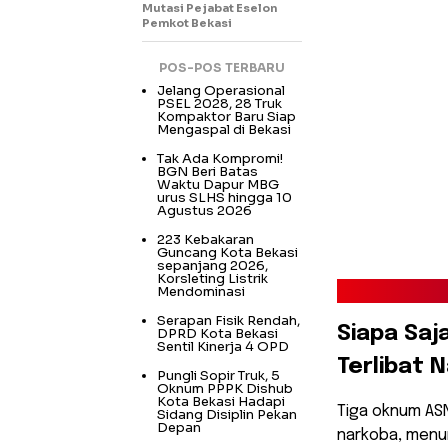
Mutasi Pejabat Eselon
Pemkot Bekasi
POS-POS TERBARU
Jelang Operasional
PSEL 2028, 28 Truk
Kompaktor Baru Siap
Mengaspal di Bekasi
Tak Ada Kompromi!
BGN Beri Batas
Waktu Dapur MBG
urus SLHS hingga 10
Agustus 2026
223 Kebakaran
Guncang Kota Bekasi
sepanjang 2026,
Korsleting Listrik
Mendominasi
Serapan Fisik Rendah,
​Siapa Sa
DPRD Kota Bekasi
Sentil Kinerja 4 OPD
Terlibat 
Pungli Sopir Truk, 5
Oknum PPPK Dishub
Kota Bekasi Hadapi
​Tiga oknum AS
Sidang Disiplin Pekan
Depan
narkoba, menuru