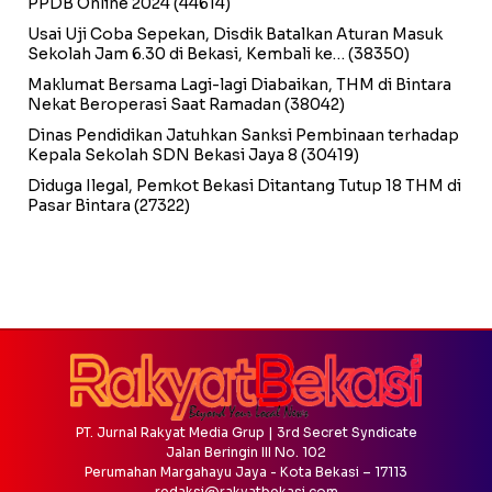
PPDB Online 2024
(44614)
Usai Uji Coba Sepekan, Disdik Batalkan Aturan Masuk
Sekolah Jam 6.30 di Bekasi, Kembali ke…
(38350)
Maklumat Bersama Lagi-lagi Diabaikan, THM di Bintara
Nekat Beroperasi Saat Ramadan
(38042)
Dinas Pendidikan Jatuhkan Sanksi Pembinaan terhadap
Kepala Sekolah SDN Bekasi Jaya 8
(30419)
Diduga Ilegal, Pemkot Bekasi Ditantang Tutup 18 THM di
Pasar Bintara
(27322)
PT. Jurnal Rakyat Media Grup | 3rd Secret Syndicate
Jalan Beringin III No. 102
Perumahan Margahayu Jaya - Kota Bekasi – 17113
redaksi@rakyatbekasi.com