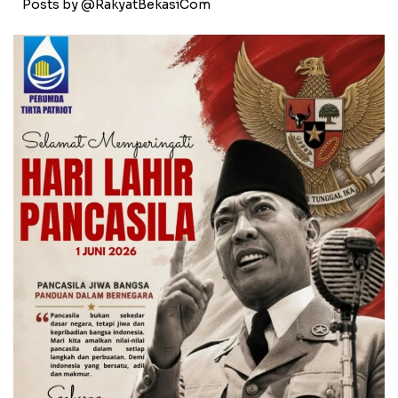
Posts by @RakyatBekasiCom