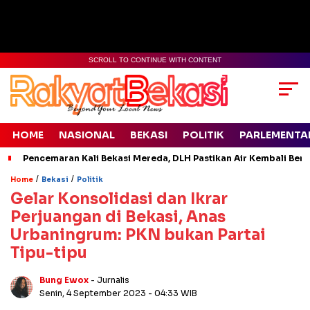
SCROLL TO CONTINUE WITH CONTENT
HOME
NASIONAL
BEKASI
POLITIK
PARLEMENTA
Pencemaran Kali Bekasi Mereda, DLH Pastikan Air Kembali Ben
/
/
Home
Bekasi
Politik
Gelar Konsolidasi dan Ikrar
Perjuangan di Bekasi, Anas
Urbaningrum: PKN bukan Partai
Tipu-tipu
Bung Ewox
- Jurnalis
Senin, 4 September 2023
- 04:33 WIB