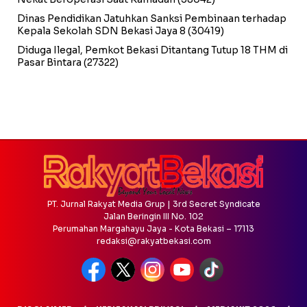
Dinas Pendidikan Jatuhkan Sanksi Pembinaan terhadap
Kepala Sekolah SDN Bekasi Jaya 8
(30419)
Diduga Ilegal, Pemkot Bekasi Ditantang Tutup 18 THM di
Pasar Bintara
(27322)
PT. Jurnal Rakyat Media Grup | 3rd Secret Syndicate
Jalan Beringin III No. 102
Perumahan Margahayu Jaya - Kota Bekasi – 17113
redaksi@rakyatbekasi.com