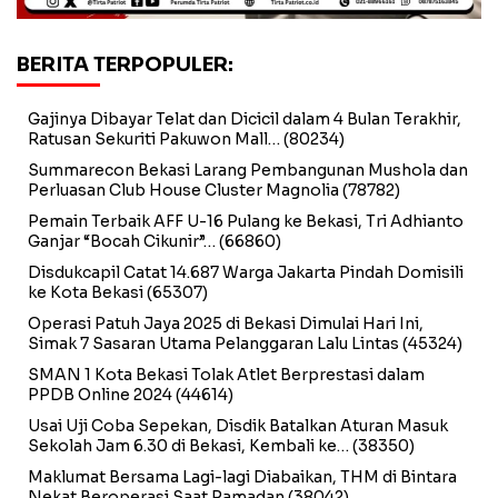
BERITA TERPOPULER:
Gajinya Dibayar Telat dan Dicicil dalam 4 Bulan Terakhir,
Ratusan Sekuriti Pakuwon Mall…
(80234)
Summarecon Bekasi Larang Pembangunan Mushola dan
Perluasan Club House Cluster Magnolia
(78782)
Pemain Terbaik AFF U-16 Pulang ke Bekasi, Tri Adhianto
Ganjar “Bocah Cikunir”…
(66860)
Disdukcapil Catat 14.687 Warga Jakarta Pindah Domisili
ke Kota Bekasi
(65307)
Operasi Patuh Jaya 2025 di Bekasi Dimulai Hari Ini,
Simak 7 Sasaran Utama Pelanggaran Lalu Lintas
(45324)
SMAN 1 Kota Bekasi Tolak Atlet Berprestasi dalam
PPDB Online 2024
(44614)
Usai Uji Coba Sepekan, Disdik Batalkan Aturan Masuk
Sekolah Jam 6.30 di Bekasi, Kembali ke…
(38350)
Maklumat Bersama Lagi-lagi Diabaikan, THM di Bintara
Nekat Beroperasi Saat Ramadan
(38042)