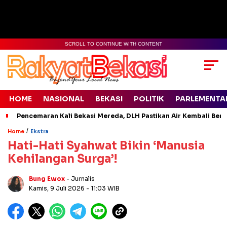
SCROLL TO CONTINUE WITH CONTENT
HOME
NASIONAL
BEKASI
POLITIK
PARLEMENTA
Pencemaran Kali Bekasi Mereda, DLH Pastikan Air Kembali Ben
/
Home
Ekstra
Hati-Hati Syahwat Bikin ‘Manusia
Kehilangan Surga’!
Bung Ewox
- Jurnalis
Kamis, 9 Juli 2026
- 11:03 WIB