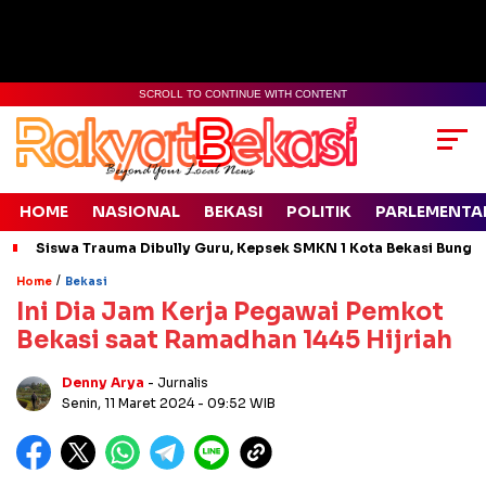
SCROLL TO CONTINUE WITH CONTENT
HOME
NASIONAL
BEKASI
POLITIK
PARLEMENTA
Siswa Trauma Dibully Guru, Kepsek SMKN 1 Kota Bekasi Bung
/
Home
Bekasi
Ini Dia Jam Kerja Pegawai Pemkot
Bekasi saat Ramadhan 1445 Hijriah
Denny Arya
- Jurnalis
Senin, 11 Maret 2024
- 09:52 WIB