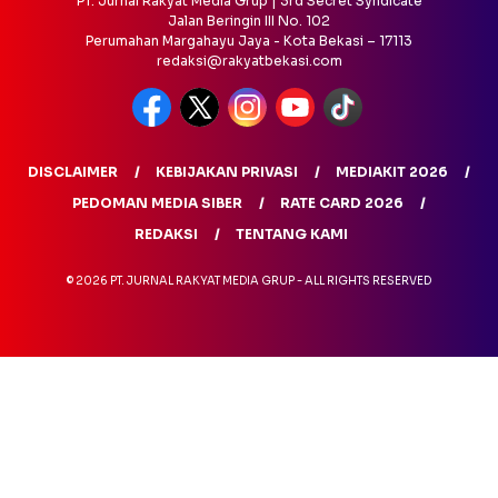
PT. Jurnal Rakyat Media Grup | 3rd Secret Syndicate
Jalan Beringin III No. 102
Perumahan Margahayu Jaya - Kota Bekasi – 17113
redaksi@rakyatbekasi.com
DISCLAIMER
KEBIJAKAN PRIVASI
MEDIAKIT 2026
PEDOMAN MEDIA SIBER
RATE CARD 2026
REDAKSI
TENTANG KAMI
© 2026 PT. JURNAL RAKYAT MEDIA GRUP - ALL RIGHTS RESERVED