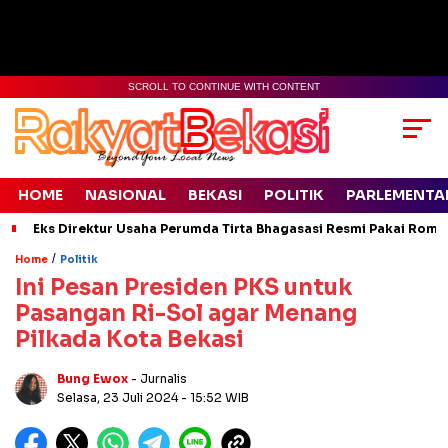
SCROLL TO CONTINUE WITH CONTENT
HOME
NASIONAL
BEKASI
POLITIK
PARLEMENTA
Eks Direktur Usaha Perumda Tirta Bhagasasi Resmi Pakai Rompi
/
Home
Politik
Ini Pesan Presiden PKS untuk
Pasangan Ri-Sol agar Menang
Pilkada Kota Bekasi
Bung Ewox
- Jurnalis
Selasa, 23 Juli 2024
- 15:52 WIB