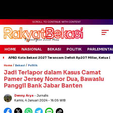
SCROLL TO CONTINUE WITH CONTENT
HOME
NASIONAL
BEKASI
POLITIK
PARLEMENTA
APBD Kota Bekasi 2027 Terancam Defisit Rp207 Miliar, Ketua D
/
/
Home
Bekasi
Politik
Jadi Terlapor dalam Kasus Camat
Pamer Jersey Nomor Dua, Bawaslu
Panggil Bank Jabar Banten
Denny Arya
- Jurnalis
Kamis, 4 Januari 2024
- 16:05 WIB