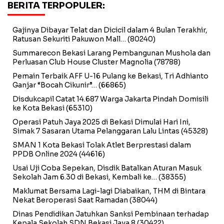
BERITA TERPOPULER:
Gajinya Dibayar Telat dan Dicicil dalam 4 Bulan Terakhir,
Ratusan Sekuriti Pakuwon Mall…
(80240)
Summarecon Bekasi Larang Pembangunan Mushola dan
Perluasan Club House Cluster Magnolia
(78788)
Pemain Terbaik AFF U-16 Pulang ke Bekasi, Tri Adhianto
Ganjar “Bocah Cikunir”…
(66865)
Disdukcapil Catat 14.687 Warga Jakarta Pindah Domisili
ke Kota Bekasi
(65310)
Operasi Patuh Jaya 2025 di Bekasi Dimulai Hari Ini,
Simak 7 Sasaran Utama Pelanggaran Lalu Lintas
(45328)
SMAN 1 Kota Bekasi Tolak Atlet Berprestasi dalam
PPDB Online 2024
(44616)
Usai Uji Coba Sepekan, Disdik Batalkan Aturan Masuk
Sekolah Jam 6.30 di Bekasi, Kembali ke…
(38355)
Maklumat Bersama Lagi-lagi Diabaikan, THM di Bintara
Nekat Beroperasi Saat Ramadan
(38044)
Dinas Pendidikan Jatuhkan Sanksi Pembinaan terhadap
Kepala Sekolah SDN Bekasi Jaya 8
(30422)