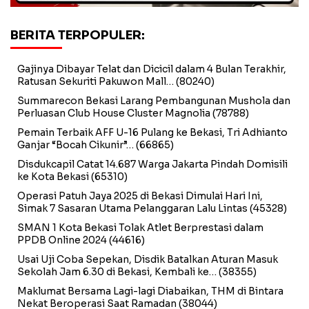
BERITA TERPOPULER:
Gajinya Dibayar Telat dan Dicicil dalam 4 Bulan Terakhir,
Ratusan Sekuriti Pakuwon Mall…
(80240)
Summarecon Bekasi Larang Pembangunan Mushola dan
Perluasan Club House Cluster Magnolia
(78788)
Pemain Terbaik AFF U-16 Pulang ke Bekasi, Tri Adhianto
Ganjar “Bocah Cikunir”…
(66865)
Disdukcapil Catat 14.687 Warga Jakarta Pindah Domisili
ke Kota Bekasi
(65310)
Operasi Patuh Jaya 2025 di Bekasi Dimulai Hari Ini,
Simak 7 Sasaran Utama Pelanggaran Lalu Lintas
(45328)
SMAN 1 Kota Bekasi Tolak Atlet Berprestasi dalam
PPDB Online 2024
(44616)
Usai Uji Coba Sepekan, Disdik Batalkan Aturan Masuk
Sekolah Jam 6.30 di Bekasi, Kembali ke…
(38355)
Maklumat Bersama Lagi-lagi Diabaikan, THM di Bintara
Nekat Beroperasi Saat Ramadan
(38044)