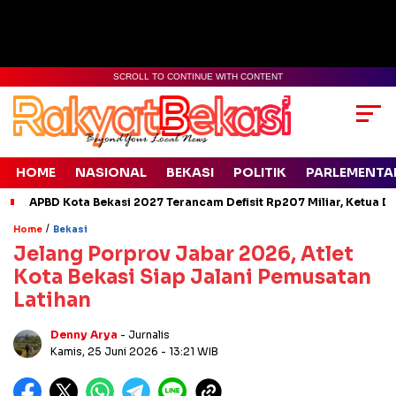
SCROLL TO CONTINUE WITH CONTENT
HOME
NASIONAL
BEKASI
POLITIK
PARLEMENTA
APBD Kota Bekasi 2027 Terancam Defisit Rp207 Miliar, Ketua D
/
Home
Bekasi
Jelang Porprov Jabar 2026, Atlet
Kota Bekasi Siap Jalani Pemusatan
Latihan
Denny Arya
- Jurnalis
Kamis, 25 Juni 2026
- 13:21 WIB