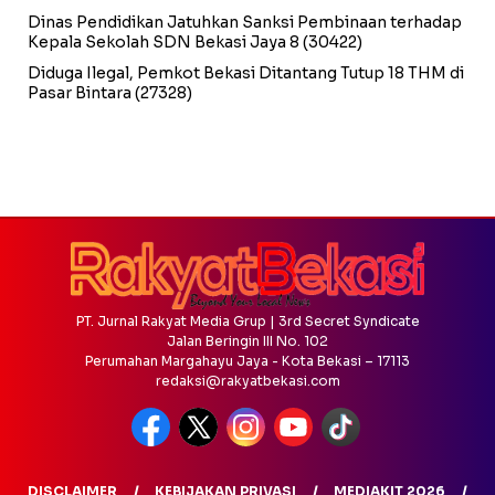
Dinas Pendidikan Jatuhkan Sanksi Pembinaan terhadap
Kepala Sekolah SDN Bekasi Jaya 8
(30422)
Diduga Ilegal, Pemkot Bekasi Ditantang Tutup 18 THM di
Pasar Bintara
(27328)
PT. Jurnal Rakyat Media Grup | 3rd Secret Syndicate
Jalan Beringin III No. 102
Perumahan Margahayu Jaya - Kota Bekasi – 17113
redaksi@rakyatbekasi.com
DISCLAIMER
KEBIJAKAN PRIVASI
MEDIAKIT 2026