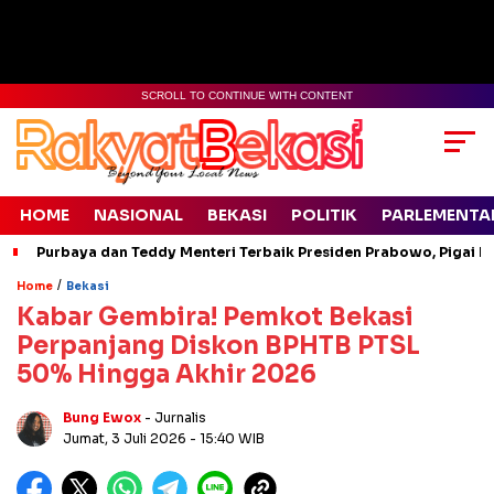
SCROLL TO CONTINUE WITH CONTENT
HOME
NASIONAL
BEKASI
POLITIK
PARLEMENTA
Purbaya dan Teddy Menteri Terbaik Presiden Prabowo, Pigai Pa
/
Home
Bekasi
Kabar Gembira! Pemkot Bekasi
Perpanjang Diskon BPHTB PTSL
50% Hingga Akhir 2026
Bung Ewox
- Jurnalis
Jumat, 3 Juli 2026
- 15:40 WIB