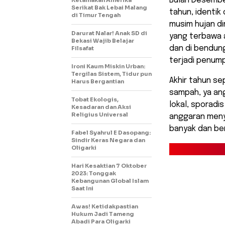
Bulan Desembe
Serikat Bak Lebai Malang
tahun, identik
di Timur Tengah
musim hujan di
Darurat Nalar! Anak SD di
yang terbawa al
Bekasi Wajib Belajar
dan di bendung
Filsafat
terjadi penum
Ironi Kaum Miskin Urban:
Tergilas Sistem, Tidur pun
Akhir tahun s
Harus Bergantian
sampah, ya an
Tobat Ekologis,
lokal, sporadi
Kesadaran dan Aksi
Religius Universal
anggaran meny
banyak dan be
Fabel Syahrul E Dasopang:
Sindir Keras Negara dan
Oligarki
Hari Kesaktian 7 Oktober
2023: Tonggak
Kebangunan Global Islam
Saat Ini
Awas! Ketidakpastian
Hukum Jadi Tameng
Abadi Para Oligarki