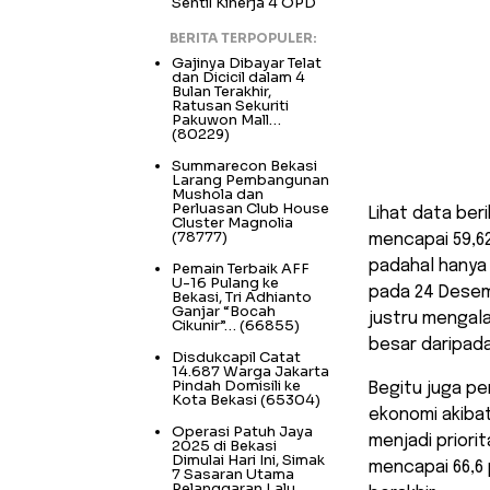
Sentil Kinerja 4 OPD
BERITA TERPOPULER:
Gajinya Dibayar Telat
dan Dicicil dalam 4
Bulan Terakhir,
Ratusan Sekuriti
Pakuwon Mall…
(80229)
Summarecon Bekasi
Larang Pembangunan
Mushola dan
Perluasan Club House
Lihat data ber
Cluster Magnolia
(78777)
mencapai 59,62 
padahal hanya 
Pemain Terbaik AFF
U-16 Pulang ke
pada 24 Desem
Bekasi, Tri Adhianto
Ganjar “Bocah
justru mengala
Cikunir”…
(66855)
besar daripada
Disdukcapil Catat
14.687 Warga Jakarta
Pindah Domisili ke
Begitu juga p
Kota Bekasi
(65304)
ekonomi akiba
Operasi Patuh Jaya
menjadi prior
2025 di Bekasi
Dimulai Hari Ini, Simak
mencapai 66,6 
7 Sasaran Utama
Pelanggaran Lalu