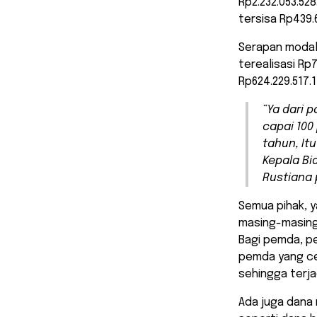
Rp2.232.053.528
tersisa Rp439.
Serapan modal
terealisasi Rp
Rp624.229.517.
“Ya dari 
capai 100
tahun, Itu
Kepala Bi
Rustiana p
Semua pihak, 
masing-masing
Bagi pemda, p
pemda yang ce
sehingga terj
Ada juga dana