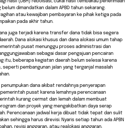
agi hasil (DBH) reboisasi, cukai hasil tembakau penerimaan
ng belum dimandatkan dalam APBD tahun sekarang.
tagihan atau kewajiban pembayaran ke pihak ketiga pada
paikan pada akhir tahun.
a juga terjadi karena transfer dana tidak bisa segera
daerah. Dana alokasi khusus dan dana alokasi umum tahap
pemerintah pusat menunggu proses administrasi dan
nggungjawaban sebagai dasar pengajuan pencairan
ng itu, beberapa kegiatan daerah belum selesai karena
, seperti pembangunan jalan yang terganjal masalah
ahan.
, penumpukan dana akibat rendahnya penyerapan
 pemerintah pusat karena lemahnya perencanaan
erintah kurang cermat dan lemah dalam membuat
rogram dan proyek yang mengakibatkan daya serap
h. Perencanaan jadwal kerja dibuat tidak tepat dan sulit
akan sehingga harus direvisi. Nyaris setiap tahun ada APBN
ahan, revisi anggaran, atau realokasi anggaran.