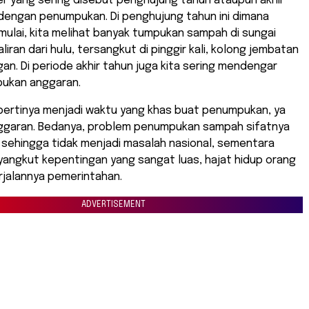
r yang sering disebut penghujung tahun ataupun akhir
 dengan penumpukan. Di penghujung tahun ini dimana
mulai, kita melihat banyak tumpukan sampah di sungai
iran dari hulu, tersangkut di pinggir kali, kolong jembatan
an. Di periode akhir tahun juga kita sering mendengar
pukan anggaran.
epertinya menjadi waktu yang khas buat penumpukan, ya
ggaran. Bedanya, problem penumpukan sampah sifatnya
s sehingga tidak menjadi masalah nasional, sementara
angkut kepentingan yang sangat luas, hajat hidup orang
rjalannya pemerintahan.
ADVERTISEMENT