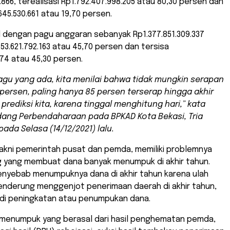
.866, terealisasi Rp1.792.407.998.205 atau 80,30 persen dan
645.530.661 atau 19,70 persen.
 dengan pagu anggaran sebanyak Rp1.377.851.309.337
753.621.792.163 atau 45,70 persen dan tersisa
174 atau 45,30 persen.
pagu yang ada, kita menilai bahwa tidak mungkin serapan
 persen, paling hanya 85 persen terserap hingga akhir
 prediksi kita, karena tinggal menghitung hari,” kata
dang Perbendaharaan pada BPKAD Kota Bekasi, Tria
ada Selasa (14/12/2021) lalu.
yakni pemerintah pusat dan pemda, memiliki problemnya
 yang membuat dana banyak menumpuk di akhir tahun.
enyebab menumpuknya dana di akhir tahun karena ulah
nderung menggenjot penerimaan daerah di akhir tahun,
adi peningkatan atau penumpukan dana.
 menumpuk yang berasal dari hasil penghematan pemda,