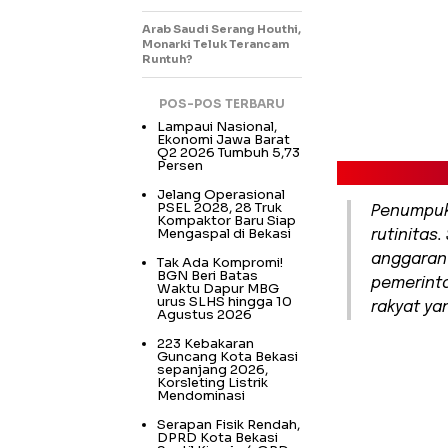
Arab Saudi Serang Houthi,
Monarki Teluk Terancam
Runtuh?
POS-POS TERBARU
Lampaui Nasional,
Ekonomi Jawa Barat
Q2 2026 Tumbuh 5,73
Persen
Jelang Operasional
PSEL 2028, 28 Truk
Penumpuka
Kompaktor Baru Siap
Mengaspal di Bekasi
rutinitas.
anggaran 
Tak Ada Kompromi!
BGN Beri Batas
pemerint
Waktu Dapur MBG
urus SLHS hingga 10
rakyat y
Agustus 2026
223 Kebakaran
Guncang Kota Bekasi
sepanjang 2026,
Korsleting Listrik
Mendominasi
Serapan Fisik Rendah,
DPRD Kota Bekasi