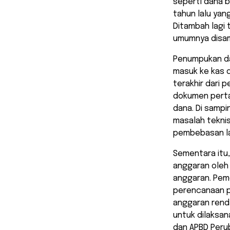
seperti dana b
tahun lalu ya
Ditambah lagi 
umumnya disam
Penumpukan dan
masuk ke kas 
terakhir dari 
dokumen perta
dana. Di sampi
masalah teknis
pembebasan l
Sementara itu
anggaran oleh
anggaran. Pem
perencanaan p
anggaran renda
untuk dilaksan
dan APBD Perub