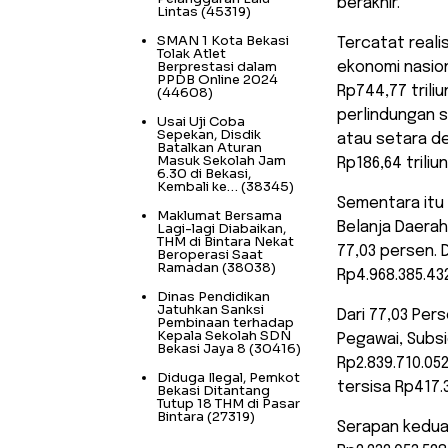
berakhir.
Lintas
(45319)
SMAN 1 Kota Bekasi
Tercatat real
Tolak Atlet
Berprestasi dalam
ekonomi nasion
PPDB Online 2024
Rp744,77 triliu
(44608)
perlindungan s
Usai Uji Coba
Sepekan, Disdik
atau setara d
Batalkan Aturan
Masuk Sekolah Jam
Rp186,64 triliun
6.30 di Bekasi,
Kembali ke…
(38345)
Sementara itu 
Maklumat Bersama
Belanja Daera
Lagi-lagi Diabaikan,
THM di Bintara Nekat
77,03 persen. D
Beroperasi Saat
Ramadan
(38038)
Rp4.968.385.43
Dinas Pendidikan
Jatuhkan Sanksi
Dari 77,03 Pe
Pembinaan terhadap
Kepala Sekolah SDN
Pegawai, Subsi
Bekasi Jaya 8
(30416)
Rp2.839.710.052
Diduga Ilegal, Pemkot
tersisa Rp417.
Bekasi Ditantang
Tutup 18 THM di Pasar
Bintara
(27319)
Serapan kedua