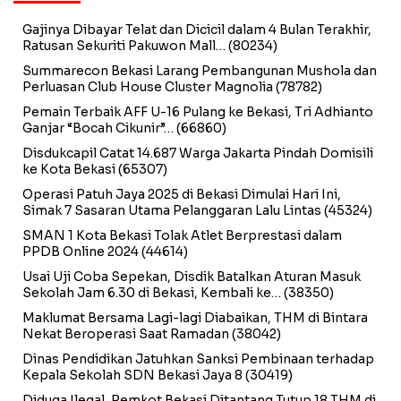
Gajinya Dibayar Telat dan Dicicil dalam 4 Bulan Terakhir,
Ratusan Sekuriti Pakuwon Mall…
(80234)
Summarecon Bekasi Larang Pembangunan Mushola dan
Perluasan Club House Cluster Magnolia
(78782)
Pemain Terbaik AFF U-16 Pulang ke Bekasi, Tri Adhianto
Ganjar “Bocah Cikunir”…
(66860)
Disdukcapil Catat 14.687 Warga Jakarta Pindah Domisili
ke Kota Bekasi
(65307)
Operasi Patuh Jaya 2025 di Bekasi Dimulai Hari Ini,
Simak 7 Sasaran Utama Pelanggaran Lalu Lintas
(45324)
SMAN 1 Kota Bekasi Tolak Atlet Berprestasi dalam
PPDB Online 2024
(44614)
Usai Uji Coba Sepekan, Disdik Batalkan Aturan Masuk
Sekolah Jam 6.30 di Bekasi, Kembali ke…
(38350)
Maklumat Bersama Lagi-lagi Diabaikan, THM di Bintara
Nekat Beroperasi Saat Ramadan
(38042)
Dinas Pendidikan Jatuhkan Sanksi Pembinaan terhadap
Kepala Sekolah SDN Bekasi Jaya 8
(30419)
Diduga Ilegal, Pemkot Bekasi Ditantang Tutup 18 THM di