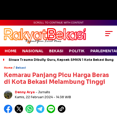
SCROLL TO CONTINUE WITH CONTENT
HOME
NASIONAL
BEKASI
POLITIK
PARLEMENTA
Siswa Trauma Dibully Guru, Kepsek SMKN 1 Kota Bekasi Bung
/
Home
Bekasi
Kemarau Panjang Picu Harga Beras
di Kota Bekasi Melambung Tinggi
Denny Arya
- Jurnalis
Kamis, 22 Februari 2024
- 14:38 WIB