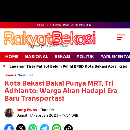
SCROLL TO CONTINUE WITH CONTENT
HOME
NASIONAL
BEKASI
POLITIK
PARLEMENTA
Layanan Tirta Patriot Belum Pulih! BPBD Kota Bekasi Atasi Krisis
/
Home
Nasional
Kota Bekasi Bakal Punya MRT, Tri
Adhianto: Warga Akan Hadapi Era
Baru Transportasi
Bung Ewox
- Jurnalis
Jumat, 17 Februari 2023
- 17:54 WIB