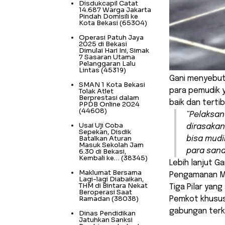
Disdukcapil Catat
14.687 Warga Jakarta
Pindah Domisili ke
Kota Bekasi
(65304)
Operasi Patuh Jaya
2025 di Bekasi
Dimulai Hari Ini, Simak
7 Sasaran Utama
Pelanggaran Lalu
Lintas
(45319)
Gani menyebut
SMAN 1 Kota Bekasi
para pemudik 
Tolak Atlet
Berprestasi dalam
baik dan tertib
PPDB Online 2024
(44608)
“Pelaksan
Usai Uji Coba
dirasakan
Sepekan, Disdik
Batalkan Aturan
bisa mudi
Masuk Sekolah Jam
para sana
6.30 di Bekasi,
Kembali ke…
(38345)
Lebih lanjut G
Maklumat Bersama
Pengamanan Mu
Lagi-lagi Diabaikan,
THM di Bintara Nekat
Tiga Pilar yang
Beroperasi Saat
Ramadan
(38038)
Pemkot khusus
gabungan terk
Dinas Pendidikan
Jatuhkan Sanksi