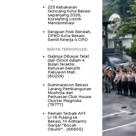
223 Kebakaran
Guncang Kota Bekasi
sepanjang 2026,
Korsleting Listrik
Mendominasi
Serapan Fisik Rendah,
DPRD Kota Bekasi
Sentil Kinerja 4 OPD
BERITA TERPOPULER:
Gajinya Dibayar Telat
dan Dicicil dalam 4
Bulan Terakhir,
Ratusan Sekuriti
Pakuwon Mall…
(80229)
Summarecon Bekasi
Larang Pembangunan
Mushola dan
Perluasan Club House
Cluster Magnolia
(78777)
Pemain Terbaik AFF
U-16 Pulang ke
Bekasi, Tri Adhianto
Ganjar “Bocah
Cikunir”…
(66855)