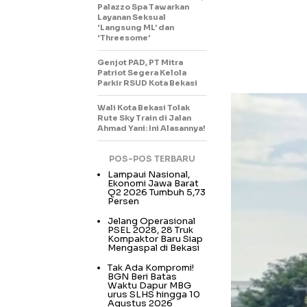
Palazzo Spa Tawarkan
Layanan Seksual
‘Langsung ML’ dan
‘Threesome’
Genjot PAD, PT Mitra
Patriot Segera Kelola
Parkir RSUD Kota Bekasi
Wali Kota Bekasi Tolak
Rute Sky Train di Jalan
Ahmad Yani: Ini Alasannya!
POS-POS TERBARU
Lampaui Nasional,
Ekonomi Jawa Barat
Q2 2026 Tumbuh 5,73
Persen
Jelang Operasional
PSEL 2028, 28 Truk
Kompaktor Baru Siap
Mengaspal di Bekasi
Tak Ada Kompromi!
BGN Beri Batas
Waktu Dapur MBG
urus SLHS hingga 10
Agustus 2026