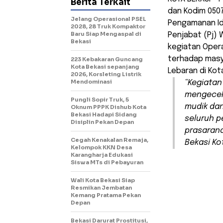
Berita Terkait
dan Kodim 050
Jelang Operasional PSEL
Pengamanan Idu
2028, 28 Truk Kompaktor
Baru Siap Mengaspal di
Penjabat (Pj)
Bekasi
kegiatan Oper
terhadap mas
223 Kebakaran Guncang
Kota Bekasi sepanjang
Lebaran di Kot
2026, Korsleting Listrik
Mendominasi
“Kegiatan
mengecek 
Pungli Sopir Truk, 5
mudik dan
Oknum PPPK Dishub Kota
Bekasi Hadapi Sidang
seluruh p
Disiplin Pekan Depan
prasarana
Cegah Kenakalan Remaja,
Bekasi Ko
Kelompok KKN Desa
Karangharja Edukasi
Siswa MTs di Pebayuran
Wali Kota Bekasi Siap
Resmikan Jembatan
Kemang Pratama Pekan
Depan
Bekasi Darurat Prostitusi,