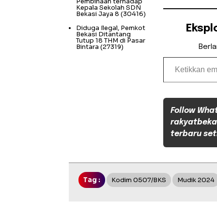
Pembinaan terhadap
Kepala Sekolah SDN
Bekasi Jaya 8
(30416)
Ekspl
Diduga Ilegal, Pemkot
Bekasi Ditantang
Tutup 18 THM di Pasar
Bintara
(27319)
Berl
Ketikkan email Anda...
Follow Wha
rakyatbeka
terbaru set
Tag :
Kodim 0507/BKS
Mudik 2024