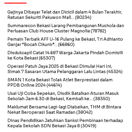
Gajinya Dibayar Telat dan Dicicil dalam 4 Bulan Terakhir,
Ratusan Sekuriti Pakuwon Mall…
(80234)
Summarecon Bekasi Larang Pembangunan Mushola dan
Perluasan Club House Cluster Magnolia
(78782)
Pemain Terbaik AFF U-16 Pulang ke Bekasi, Tri Adhianto
Ganjar “Bocah Cikunir”…
(66860)
Disdukcapil Catat 14.687 Warga Jakarta Pindah Domisili
ke Kota Bekasi
(65307)
Operasi Patuh Jaya 2025 di Bekasi Dimulai Hari Ini,
Simak 7 Sasaran Utama Pelanggaran Lalu Lintas
(45324)
SMAN 1 Kota Bekasi Tolak Atlet Berprestasi dalam
PPDB Online 2024
(44614)
Usai Uji Coba Sepekan, Disdik Batalkan Aturan Masuk
Sekolah Jam 6.30 di Bekasi, Kembali ke…
(38350)
Maklumat Bersama Lagi-lagi Diabaikan, THM di Bintara
Nekat Beroperasi Saat Ramadan
(38042)
Dinas Pendidikan Jatuhkan Sanksi Pembinaan terhadap
Kepala Sekolah SDN Bekasi Jaya 8
(30419)