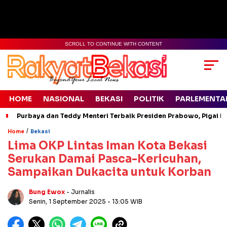
SCROLL TO CONTINUE WITH CONTENT
HOME
NASIONAL
BEKASI
POLITIK
PARLEMENTA
Purbaya dan Teddy Menteri Terbaik Presiden Prabowo, Pigai Pa
/
Home
Bekasi
Lima OKP Lintas Iman Kota Bekasi
Serukan Damai Pasca-Kericuhan,
Sampaikan Dukacita untuk Korban
Bung Ewox
- Jurnalis
Senin, 1 September 2025
- 13:05 WIB