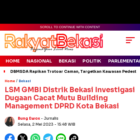
SCROLL TO CONTINUE WITH CONTENT
HOME
NASIONAL
BEKASI
POLITIK
PARLEMENTA
DBMSDA Rapikan Trotoar Caman, Targetkan Kawasan Pedestr
/
Home
Bekasi
LSM GMBI Distrik Bekasi Investigasi
Dugaan Cacat Mutu Building
Management DPRD Kota Bekasi
Bung Ewox
- Jurnalis
Selasa, 2 Mei 2023
- 15:48 WIB