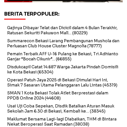
BERITA TERPOPULER:
Gajinya Dibayar Telat dan Dicicil dalam 4 Bulan Terakhir,
Ratusan Sekuriti Pakuwon Mall…
(80229)
Summarecon Bekasi Larang Pembangunan Mushola dan
Perluasan Club House Cluster Magnolia
(78777)
Pemain Terbaik AFF U-16 Pulang ke Bekasi, Tri Adhianto
Ganjar “Bocah Cikunir”…
(66855)
Disdukcapil Catat 14.687 Warga Jakarta Pindah Domisili
ke Kota Bekasi
(65304)
Operasi Patuh Jaya 2025 di Bekasi Dimulai Hari Ini,
Simak 7 Sasaran Utama Pelanggaran Lalu Lintas
(45319)
SMAN 1 Kota Bekasi Tolak Atlet Berprestasi dalam
PPDB Online 2024
(44608)
Usai Uji Coba Sepekan, Disdik Batalkan Aturan Masuk
Sekolah Jam 6.30 di Bekasi, Kembali ke…
(38345)
Maklumat Bersama Lagi-lagi Diabaikan, THM di Bintara
Nekat Beroperasi Saat Ramadan
(38038)