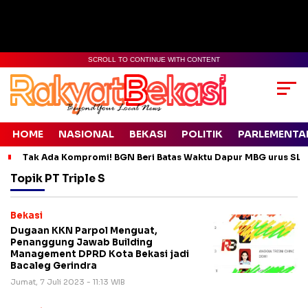
SCROLL TO CONTINUE WITH CONTENT
HOME
NASIONAL
BEKASI
POLITIK
PARLEMENTA
Tak Ada Kompromi! BGN Beri Batas Waktu Dapur MBG urus SLH
Topik
PT Triple S
Bekasi
Dugaan KKN Parpol Menguat,
Penanggung Jawab Building
Management DPRD Kota Bekasi jadi
Bacaleg Gerindra
Jumat, 7 Juli 2023 - 11:13 WIB