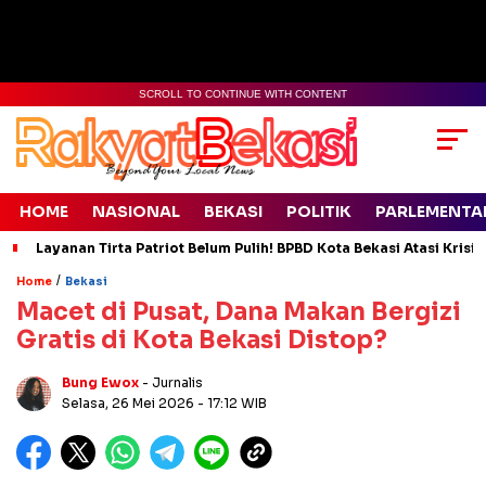
SCROLL TO CONTINUE WITH CONTENT
HOME
NASIONAL
BEKASI
POLITIK
PARLEMENTA
Layanan Tirta Patriot Belum Pulih! BPBD Kota Bekasi Atasi Krisis
/
Home
Bekasi
Macet di Pusat, Dana Makan Bergizi
Gratis di Kota Bekasi Distop?
Bung Ewox
- Jurnalis
Selasa, 26 Mei 2026
- 17:12 WIB