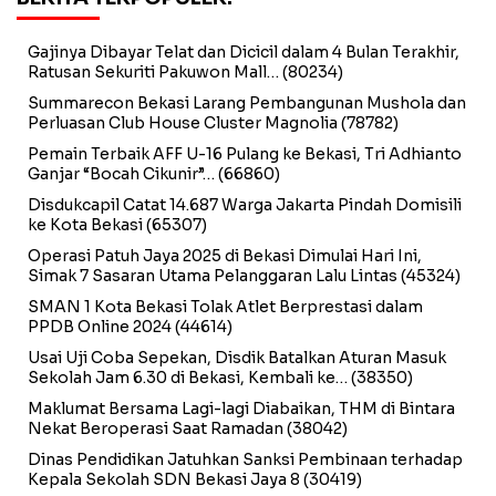
Gajinya Dibayar Telat dan Dicicil dalam 4 Bulan Terakhir,
Ratusan Sekuriti Pakuwon Mall…
(80234)
Summarecon Bekasi Larang Pembangunan Mushola dan
Perluasan Club House Cluster Magnolia
(78782)
Pemain Terbaik AFF U-16 Pulang ke Bekasi, Tri Adhianto
Ganjar “Bocah Cikunir”…
(66860)
Disdukcapil Catat 14.687 Warga Jakarta Pindah Domisili
ke Kota Bekasi
(65307)
Operasi Patuh Jaya 2025 di Bekasi Dimulai Hari Ini,
Simak 7 Sasaran Utama Pelanggaran Lalu Lintas
(45324)
SMAN 1 Kota Bekasi Tolak Atlet Berprestasi dalam
PPDB Online 2024
(44614)
Usai Uji Coba Sepekan, Disdik Batalkan Aturan Masuk
Sekolah Jam 6.30 di Bekasi, Kembali ke…
(38350)
Maklumat Bersama Lagi-lagi Diabaikan, THM di Bintara
Nekat Beroperasi Saat Ramadan
(38042)
Dinas Pendidikan Jatuhkan Sanksi Pembinaan terhadap
Kepala Sekolah SDN Bekasi Jaya 8
(30419)