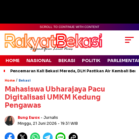
SCROLL TO CONTINUE WITH CONTENT
HOME
NASIONAL
BEKASI
POLITIK
PARLEMENTA
Pencemaran Kali Bekasi Mereda, DLH Pastikan Air Kembali Ben
/
Home
Bekasi
Mahasiswa Ubharajaya Pacu
Digitalisasi UMKM Kedung
Pengawas
Bung Ewox
- Jurnalis
Minggu, 21 Juni 2026
- 19:31 WIB