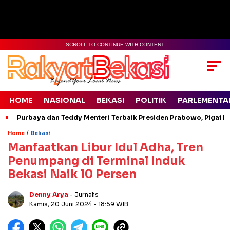
SCROLL TO CONTINUE WITH CONTENT
HOME
NASIONAL
BEKASI
POLITIK
PARLEMENTA
Purbaya dan Teddy Menteri Terbaik Presiden Prabowo, Pigai Pa
/
Home
Bekasi
Manfaatkan Libur Idul Adha, Tren
Penumpang di Terminal Induk
Bekasi Naik 10 Persen
Denny Arya
- Jurnalis
Kamis, 20 Juni 2024
- 18:59 WIB