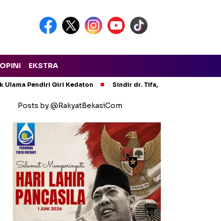
OPINI
EKSTRA
ak Ulama Pendiri Giri Kedaton
Sindir dr. Tifa, Ini Makna Hijrah 
Posts by @RakyatBekasiCom