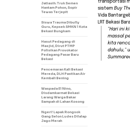
transportasi m
Jatiasih: Truk Semen
Hantam Pohon, Sopir
sistem
Buy Th
Tewas Terjepit
Vida Bantarge
LRT Bekasi Bara
Siswa Trauma Dibully
Guru, Kepsek SMKN 1 Kota
“Hari ini
Bekasi Bungkam
massal pe
Hasut Pedagang di
kita renc
Masjid, Dirut PTMP
dahulu,” 
Polisikan Provokator
Pedagang Pasar Baru
Summareco
Bekasi
Pencemaran Kali Bekasi
Mereda, DLH Pastikan Air
Kembali Bening
Waspada El Nino,
Disdamkarmat Bekasi
Larang Warga Bakar
Sampah di Lahan Kosong
Ngeri! Lapak Rongsok
Gang Selon Ludes Dilalap
Jago Merah