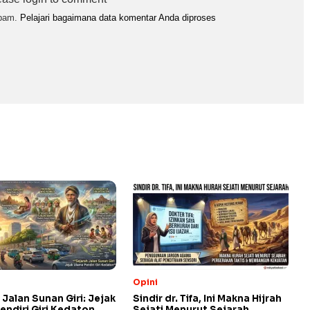
spam.
Pelajari bagaimana data komentar Anda diproses
Opini
 Jalan Sunan Giri: Jejak
Sindir dr. Tifa, Ini Makna Hijrah
endiri Giri Kedaton
Sejati Menurut Sejarah