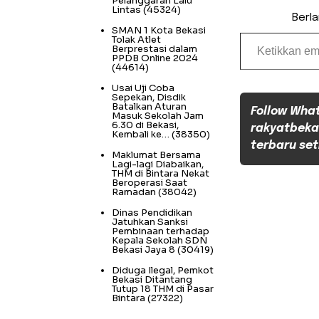
Pelanggaran Lalu
Lintas
(45324)
Berl
SMAN 1 Kota Bekasi
Ketikkan email Anda...
Tolak Atlet
Berprestasi dalam
PPDB Online 2024
(44614)
Usai Uji Coba
Sepekan, Disdik
Batalkan Aturan
Follow Wha
Masuk Sekolah Jam
6.30 di Bekasi,
rakyatbeka
Kembali ke…
(38350)
terbaru set
Maklumat Bersama
Lagi-lagi Diabaikan,
THM di Bintara Nekat
Beroperasi Saat
Ramadan
(38042)
Dinas Pendidikan
Jatuhkan Sanksi
Pembinaan terhadap
Kepala Sekolah SDN
Bekasi Jaya 8
(30419)
Diduga Ilegal, Pemkot
Bekasi Ditantang
Tutup 18 THM di Pasar
Bintara
(27322)