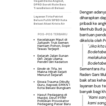
Cegah Demo Angkot,
DPRD Soroti Rute Baru
TransBeken di Bekasi
Dengan adanya 
Layanan Tirta Patriot
diharapkan da
Belum Pulih! BPBD Kota
pribadi ke an
Bekasi Atasi Krisis Air
Menhub Budi j
POS-POS TERBARU
bantuan penda
Kecelakaan Maut di
dikelola oleh 
Jatiasih: Truk Semen
Hantam Pohon, Sopir
“Jika kit
Tewas Terjepit
Bodetabek
Sejarah Jalan Sunan
melakukan
Giri: Jejak Ulama
Pendiri Giri Kedaton
Bodetabek
Sindir dr. Tifa, Ini
Sementara itu 
Makna Hijrah Sejati
Menurut Sejarah
Raden Gani M
baik atas keha
Siswa Trauma Dibully
Guru, Kepsek SMKN 1
layanan bus t
Kota Bekasi Bungkam
banyak bagi kh
Hasut Pedagang di
“Kami san
Masjid, Dirut PTMP
Polisikan Provokator
kami sang
Pedagang Pasar Baru