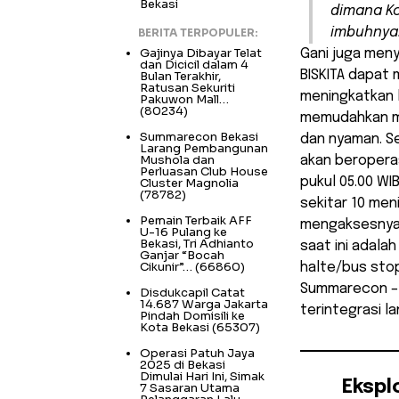
Bekasi
dimana Ko
imbuhnya
BERITA TERPOPULER:
Gajinya Dibayar Telat
Gani juga men
dan Dicicil dalam 4
BISKITA dapat
Bulan Terakhir,
Ratusan Sekuriti
meningkatkan 
Pakuwon Mall…
(80234)
memudahkan m
Summarecon Bekasi
dan nyaman. Se
Larang Pembangunan
Mushola dan
akan beropera
Perluasan Club House
pukul 05.00 WI
Cluster Magnolia
(78782)
sekitar 10 men
Pemain Terbaik AFF
mengaksesnya 
U-16 Pulang ke
Bekasi, Tri Adhianto
saat ini adala
Ganjar “Bocah
Cikunir”…
(66860)
halte/bus stop
Summarecon – 
Disdukcapil Catat
14.687 Warga Jakarta
terintegrasi l
Pindah Domisili ke
Kota Bekasi
(65307)
Operasi Patuh Jaya
2025 di Bekasi
Dimulai Hari Ini, Simak
Ekspl
7 Sasaran Utama