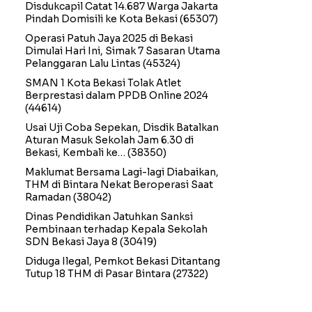
Disdukcapil Catat 14.687 Warga Jakarta
Pindah Domisili ke Kota Bekasi
(65307)
Operasi Patuh Jaya 2025 di Bekasi
Dimulai Hari Ini, Simak 7 Sasaran Utama
Pelanggaran Lalu Lintas
(45324)
SMAN 1 Kota Bekasi Tolak Atlet
Berprestasi dalam PPDB Online 2024
(44614)
Usai Uji Coba Sepekan, Disdik Batalkan
Aturan Masuk Sekolah Jam 6.30 di
Bekasi, Kembali ke…
(38350)
Maklumat Bersama Lagi-lagi Diabaikan,
THM di Bintara Nekat Beroperasi Saat
Ramadan
(38042)
Dinas Pendidikan Jatuhkan Sanksi
Pembinaan terhadap Kepala Sekolah
SDN Bekasi Jaya 8
(30419)
Diduga Ilegal, Pemkot Bekasi Ditantang
Tutup 18 THM di Pasar Bintara
(27322)