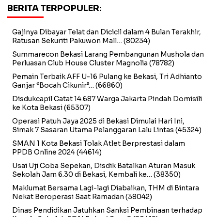
BERITA TERPOPULER:
Gajinya Dibayar Telat dan Dicicil dalam 4 Bulan Terakhir,
Ratusan Sekuriti Pakuwon Mall…
(80234)
Summarecon Bekasi Larang Pembangunan Mushola dan
Perluasan Club House Cluster Magnolia
(78782)
Pemain Terbaik AFF U-16 Pulang ke Bekasi, Tri Adhianto
Ganjar “Bocah Cikunir”…
(66860)
Disdukcapil Catat 14.687 Warga Jakarta Pindah Domisili
ke Kota Bekasi
(65307)
Operasi Patuh Jaya 2025 di Bekasi Dimulai Hari Ini,
Simak 7 Sasaran Utama Pelanggaran Lalu Lintas
(45324)
SMAN 1 Kota Bekasi Tolak Atlet Berprestasi dalam
PPDB Online 2024
(44614)
Usai Uji Coba Sepekan, Disdik Batalkan Aturan Masuk
Sekolah Jam 6.30 di Bekasi, Kembali ke…
(38350)
Maklumat Bersama Lagi-lagi Diabaikan, THM di Bintara
Nekat Beroperasi Saat Ramadan
(38042)
Dinas Pendidikan Jatuhkan Sanksi Pembinaan terhadap