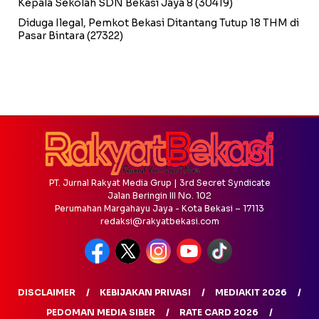
Kepala Sekolah SDN Bekasi Jaya 8
(30419)
Diduga Ilegal, Pemkot Bekasi Ditantang Tutup 18 THM di
Pasar Bintara
(27322)
PT. Jurnal Rakyat Media Grup | 3rd Secret Syndicate
Jalan Beringin III No. 102
Perumahan Margahayu Jaya - Kota Bekasi – 17113
redaksi@rakyatbekasi.com
DISCLAIMER
KEBIJAKAN PRIVASI
MEDIAKIT 2026
PEDOMAN MEDIA SIBER
RATE CARD 2026