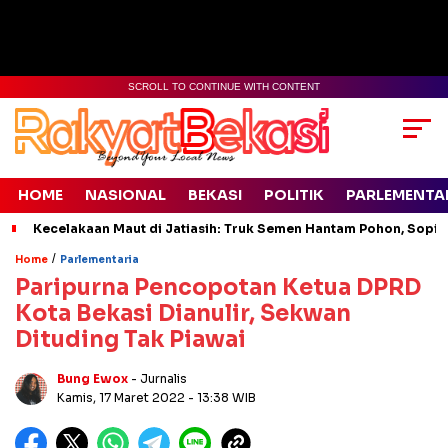
SCROLL TO CONTINUE WITH CONTENT
HOME
NASIONAL
BEKASI
POLITIK
PARLEMENTA
Kecelakaan Maut di Jatiasih: Truk Semen Hantam Pohon, Sopir 
/
Home
Parlementaria
Paripurna Pencopotan Ketua DPRD
Kota Bekasi Dianulir, Sekwan
Dituding Tak Piawai
Bung Ewox
- Jurnalis
Kamis, 17 Maret 2022
- 13:38 WIB