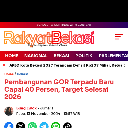
SCROLL TO CONTINUE WITH CONTENT
HOME
NASIONAL
BEKASI
POLITIK
PARLEMENTA
APBD Kota Bekasi 2027 Terancam Defisit Rp207 Miliar, Ketua D
/
Home
Bekasi
Pembangunan GOR Terpadu Baru
Capai 40 Persen, Target Selesai
2026
Bung Ewox
- Jurnalis
Rabu, 13 November 2024
- 13:57 WIB