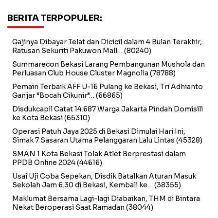
BERITA TERPOPULER:
Gajinya Dibayar Telat dan Dicicil dalam 4 Bulan Terakhir,
Ratusan Sekuriti Pakuwon Mall…
(80240)
Summarecon Bekasi Larang Pembangunan Mushola dan
Perluasan Club House Cluster Magnolia
(78788)
Pemain Terbaik AFF U-16 Pulang ke Bekasi, Tri Adhianto
Ganjar “Bocah Cikunir”…
(66865)
Disdukcapil Catat 14.687 Warga Jakarta Pindah Domisili
ke Kota Bekasi
(65310)
Operasi Patuh Jaya 2025 di Bekasi Dimulai Hari Ini,
Simak 7 Sasaran Utama Pelanggaran Lalu Lintas
(45328)
SMAN 1 Kota Bekasi Tolak Atlet Berprestasi dalam
PPDB Online 2024
(44616)
Usai Uji Coba Sepekan, Disdik Batalkan Aturan Masuk
Sekolah Jam 6.30 di Bekasi, Kembali ke…
(38355)
Maklumat Bersama Lagi-lagi Diabaikan, THM di Bintara
Nekat Beroperasi Saat Ramadan
(38044)