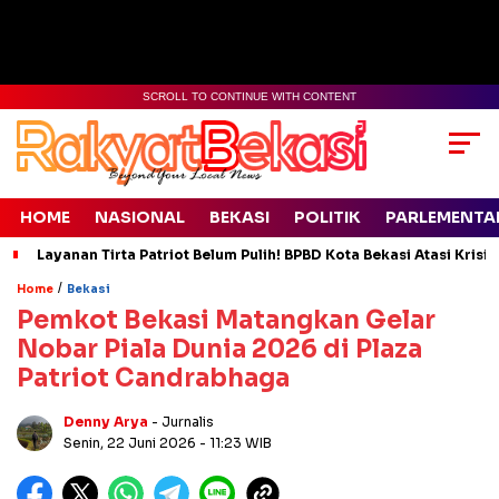
SCROLL TO CONTINUE WITH CONTENT
HOME
NASIONAL
BEKASI
POLITIK
PARLEMENTA
Layanan Tirta Patriot Belum Pulih! BPBD Kota Bekasi Atasi Krisis
/
Home
Bekasi
Pemkot Bekasi Matangkan Gelar
Nobar Piala Dunia 2026 di Plaza
Patriot Candrabhaga
Denny Arya
- Jurnalis
Senin, 22 Juni 2026
- 11:23 WIB