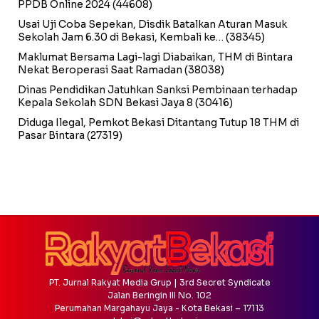
PPDB Online 2024
(44608)
Usai Uji Coba Sepekan, Disdik Batalkan Aturan Masuk
Sekolah Jam 6.30 di Bekasi, Kembali ke…
(38345)
Maklumat Bersama Lagi-lagi Diabaikan, THM di Bintara
Nekat Beroperasi Saat Ramadan
(38038)
Dinas Pendidikan Jatuhkan Sanksi Pembinaan terhadap
Kepala Sekolah SDN Bekasi Jaya 8
(30416)
Diduga Ilegal, Pemkot Bekasi Ditantang Tutup 18 THM di
Pasar Bintara
(27319)
PT. Jurnal Rakyat Media Grup | 3rd Secret Syndicate
Jalan Beringin III No. 102
Perumahan Margahayu Jaya - Kota Bekasi – 17113