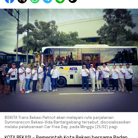
BISKITA Trans Bekasi Patriot akan melayani rute perjalanan
Summarecon Bekasi-Vida Bantargebang tersebut, disosialisasikan
melalui pelaksanaan Car Free Day, pada Minggu (25/02) pagi.
KOTA BEKASI – Pemerintah Kota Bekasi bersama Badan