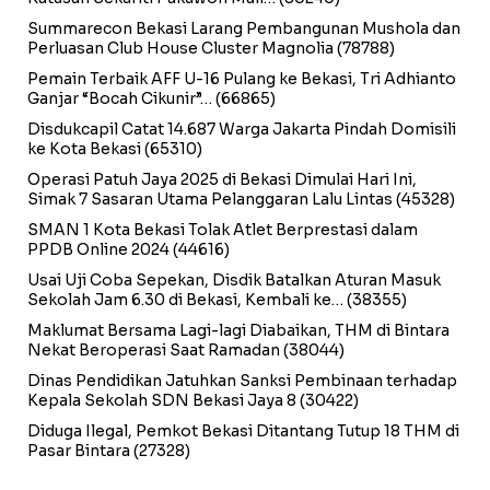
Summarecon Bekasi Larang Pembangunan Mushola dan
Perluasan Club House Cluster Magnolia
(78788)
Pemain Terbaik AFF U-16 Pulang ke Bekasi, Tri Adhianto
Ganjar “Bocah Cikunir”…
(66865)
Disdukcapil Catat 14.687 Warga Jakarta Pindah Domisili
ke Kota Bekasi
(65310)
Operasi Patuh Jaya 2025 di Bekasi Dimulai Hari Ini,
Simak 7 Sasaran Utama Pelanggaran Lalu Lintas
(45328)
SMAN 1 Kota Bekasi Tolak Atlet Berprestasi dalam
PPDB Online 2024
(44616)
Usai Uji Coba Sepekan, Disdik Batalkan Aturan Masuk
Sekolah Jam 6.30 di Bekasi, Kembali ke…
(38355)
Maklumat Bersama Lagi-lagi Diabaikan, THM di Bintara
Nekat Beroperasi Saat Ramadan
(38044)
Dinas Pendidikan Jatuhkan Sanksi Pembinaan terhadap
Kepala Sekolah SDN Bekasi Jaya 8
(30422)
Diduga Ilegal, Pemkot Bekasi Ditantang Tutup 18 THM di
Pasar Bintara
(27328)