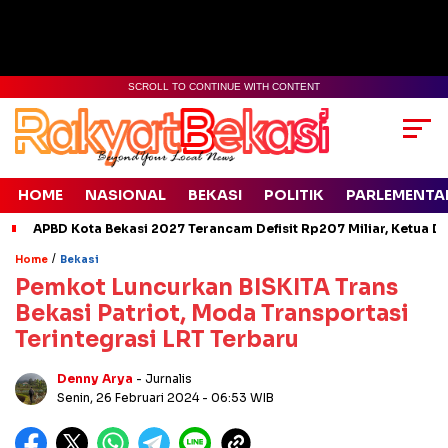
SCROLL TO CONTINUE WITH CONTENT
HOME
NASIONAL
BEKASI
POLITIK
PARLEMENTA
APBD Kota Bekasi 2027 Terancam Defisit Rp207 Miliar, Ketua D
/
Home
Bekasi
Pemkot Luncurkan BISKITA Trans
Bekasi Patriot, Moda Transportasi
Terintegrasi LRT Terbaru
Denny Arya
- Jurnalis
Senin, 26 Februari 2024
- 06:53 WIB