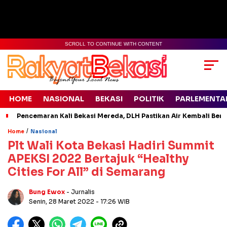
SCROLL TO CONTINUE WITH CONTENT
HOME
NASIONAL
BEKASI
POLITIK
PARLEMENTA
Pencemaran Kali Bekasi Mereda, DLH Pastikan Air Kembali Ben
/
Home
Nasional
Plt Wali Kota Bekasi Hadiri Summit
APEKSI 2022 Bertajuk “Healthy
Cities For All” di Semarang
Bung Ewox
- Jurnalis
Senin, 28 Maret 2022
- 17:26 WIB