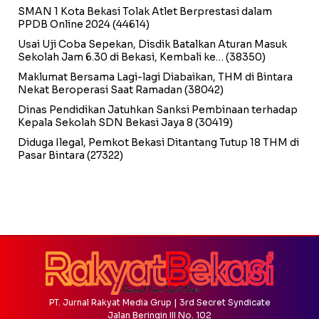
SMAN 1 Kota Bekasi Tolak Atlet Berprestasi dalam
PPDB Online 2024
(44614)
Usai Uji Coba Sepekan, Disdik Batalkan Aturan Masuk
Sekolah Jam 6.30 di Bekasi, Kembali ke…
(38350)
Maklumat Bersama Lagi-lagi Diabaikan, THM di Bintara
Nekat Beroperasi Saat Ramadan
(38042)
Dinas Pendidikan Jatuhkan Sanksi Pembinaan terhadap
Kepala Sekolah SDN Bekasi Jaya 8
(30419)
Diduga Ilegal, Pemkot Bekasi Ditantang Tutup 18 THM di
Pasar Bintara
(27322)
PT. Jurnal Rakyat Media Grup | 3rd Secret Syndicate
Jalan Beringin III No. 102