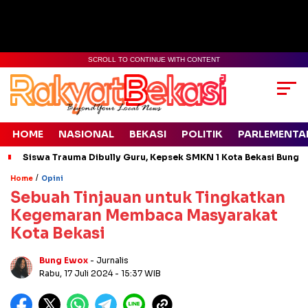
SCROLL TO CONTINUE WITH CONTENT
HOME
NASIONAL
BEKASI
POLITIK
PARLEMENTA
Siswa Trauma Dibully Guru, Kepsek SMKN 1 Kota Bekasi Bung
/
Home
Opini
Sebuah Tinjauan untuk Tingkatkan
Kegemaran Membaca Masyarakat
Kota Bekasi
Bung Ewox
- Jurnalis
Rabu, 17 Juli 2024
- 15:37 WIB