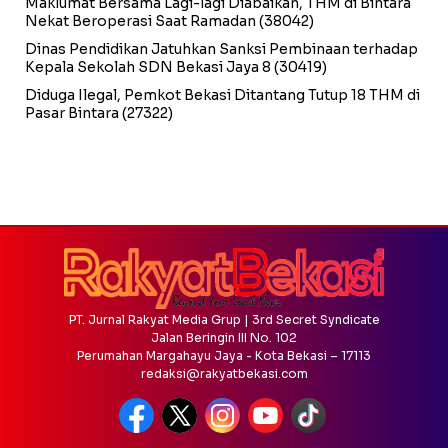
Maklumat Bersama Lagi-lagi Diabaikan, THM di Bintara
Nekat Beroperasi Saat Ramadan
(38042)
Dinas Pendidikan Jatuhkan Sanksi Pembinaan terhadap
Kepala Sekolah SDN Bekasi Jaya 8
(30419)
Diduga Ilegal, Pemkot Bekasi Ditantang Tutup 18 THM di
Pasar Bintara
(27322)
PT. Jurnal Rakyat Media Grup | 3rd Secret Syndicate
Jalan Beringin III No. 102
Perumahan Margahayu Jaya - Kota Bekasi – 17113
redaksi@rakyatbekasi.com