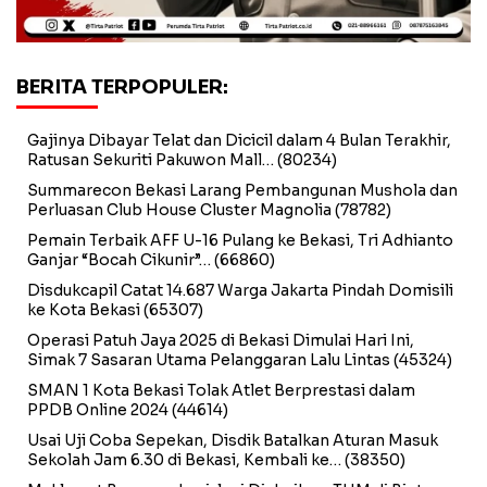
BERITA TERPOPULER:
Gajinya Dibayar Telat dan Dicicil dalam 4 Bulan Terakhir,
Ratusan Sekuriti Pakuwon Mall…
(80234)
Summarecon Bekasi Larang Pembangunan Mushola dan
Perluasan Club House Cluster Magnolia
(78782)
Pemain Terbaik AFF U-16 Pulang ke Bekasi, Tri Adhianto
Ganjar “Bocah Cikunir”…
(66860)
Disdukcapil Catat 14.687 Warga Jakarta Pindah Domisili
ke Kota Bekasi
(65307)
Operasi Patuh Jaya 2025 di Bekasi Dimulai Hari Ini,
Simak 7 Sasaran Utama Pelanggaran Lalu Lintas
(45324)
SMAN 1 Kota Bekasi Tolak Atlet Berprestasi dalam
PPDB Online 2024
(44614)
Usai Uji Coba Sepekan, Disdik Batalkan Aturan Masuk
Sekolah Jam 6.30 di Bekasi, Kembali ke…
(38350)