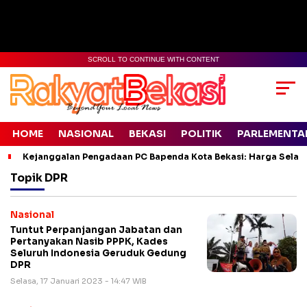
SCROLL TO CONTINUE WITH CONTENT
HOME
NASIONAL
BEKASI
POLITIK
PARLEMENTA
Kejanggalan Pengadaan PC Bapenda Kota Bekasi: Harga Selang
Topik
DPR
Nasional
Tuntut Perpanjangan Jabatan dan
Pertanyakan Nasib PPPK, Kades
Seluruh Indonesia Geruduk Gedung
DPR
Selasa, 17 Januari 2023 - 14:47 WIB