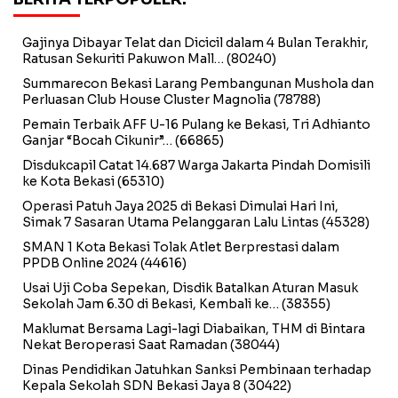
Gajinya Dibayar Telat dan Dicicil dalam 4 Bulan Terakhir,
Ratusan Sekuriti Pakuwon Mall…
(80240)
Summarecon Bekasi Larang Pembangunan Mushola dan
Perluasan Club House Cluster Magnolia
(78788)
Pemain Terbaik AFF U-16 Pulang ke Bekasi, Tri Adhianto
Ganjar “Bocah Cikunir”…
(66865)
Disdukcapil Catat 14.687 Warga Jakarta Pindah Domisili
ke Kota Bekasi
(65310)
Operasi Patuh Jaya 2025 di Bekasi Dimulai Hari Ini,
Simak 7 Sasaran Utama Pelanggaran Lalu Lintas
(45328)
SMAN 1 Kota Bekasi Tolak Atlet Berprestasi dalam
PPDB Online 2024
(44616)
Usai Uji Coba Sepekan, Disdik Batalkan Aturan Masuk
Sekolah Jam 6.30 di Bekasi, Kembali ke…
(38355)
Maklumat Bersama Lagi-lagi Diabaikan, THM di Bintara
Nekat Beroperasi Saat Ramadan
(38044)
Dinas Pendidikan Jatuhkan Sanksi Pembinaan terhadap
Kepala Sekolah SDN Bekasi Jaya 8
(30422)