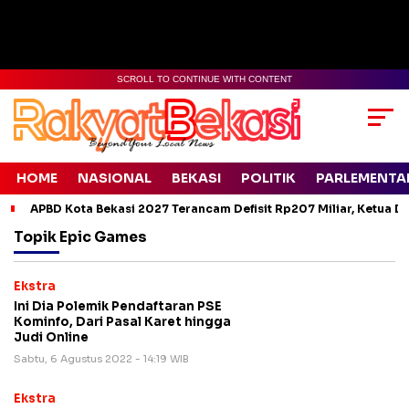
SCROLL TO CONTINUE WITH CONTENT
HOME
NASIONAL
BEKASI
POLITIK
PARLEMENTA
APBD Kota Bekasi 2027 Terancam Defisit Rp207 Miliar, Ketua D
Topik
Epic Games
Ekstra
Ini Dia Polemik Pendaftaran PSE
Kominfo, Dari Pasal Karet hingga
Judi Online
Sabtu, 6 Agustus 2022 - 14:19 WIB
Ekstra