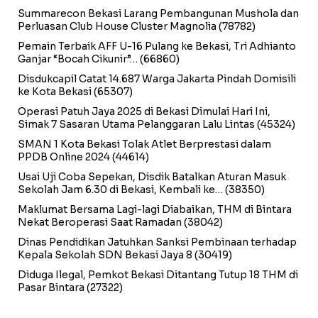
Summarecon Bekasi Larang Pembangunan Mushola dan
Perluasan Club House Cluster Magnolia
(78782)
Pemain Terbaik AFF U-16 Pulang ke Bekasi, Tri Adhianto
Ganjar “Bocah Cikunir”…
(66860)
Disdukcapil Catat 14.687 Warga Jakarta Pindah Domisili
ke Kota Bekasi
(65307)
Operasi Patuh Jaya 2025 di Bekasi Dimulai Hari Ini,
Simak 7 Sasaran Utama Pelanggaran Lalu Lintas
(45324)
SMAN 1 Kota Bekasi Tolak Atlet Berprestasi dalam
PPDB Online 2024
(44614)
Usai Uji Coba Sepekan, Disdik Batalkan Aturan Masuk
Sekolah Jam 6.30 di Bekasi, Kembali ke…
(38350)
Maklumat Bersama Lagi-lagi Diabaikan, THM di Bintara
Nekat Beroperasi Saat Ramadan
(38042)
Dinas Pendidikan Jatuhkan Sanksi Pembinaan terhadap
Kepala Sekolah SDN Bekasi Jaya 8
(30419)
Diduga Ilegal, Pemkot Bekasi Ditantang Tutup 18 THM di
Pasar Bintara
(27322)