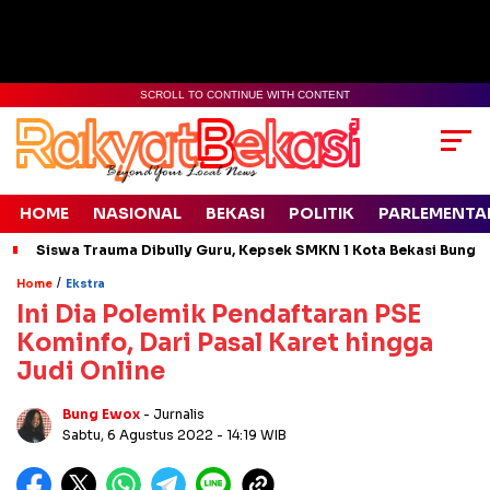
SCROLL TO CONTINUE WITH CONTENT
HOME
NASIONAL
BEKASI
POLITIK
PARLEMENTA
Siswa Trauma Dibully Guru, Kepsek SMKN 1 Kota Bekasi Bung
/
Home
Ekstra
Ini Dia Polemik Pendaftaran PSE
Kominfo, Dari Pasal Karet hingga
Judi Online
Bung Ewox
- Jurnalis
Sabtu, 6 Agustus 2022
- 14:19 WIB