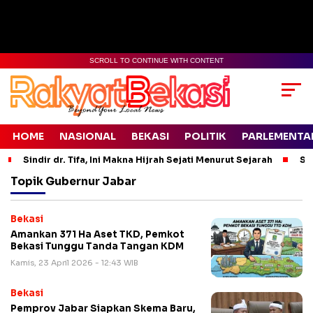
SCROLL TO CONTINUE WITH CONTENT
HOME
NASIONAL
BEKASI
POLITIK
PARLEMENTA
Sindir dr. Tifa, Ini Makna Hijrah Sejati Menurut Sejarah
Si
Topik
Gubernur Jabar
Bekasi
Amankan 371 Ha Aset TKD, Pemkot
Bekasi Tunggu Tanda Tangan KDM
Kamis, 23 April 2026 - 12:43 WIB
Bekasi
Pemprov Jabar Siapkan Skema Baru,