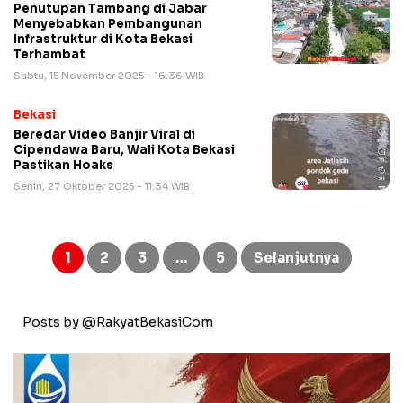
Penutupan Tambang di Jabar
Menyebabkan Pembangunan
Infrastruktur di Kota Bekasi
Terhambat
Sabtu, 15 November 2025 - 16:36 WIB
Bekasi
Beredar Video Banjir Viral di
Cipendawa Baru, Wali Kota Bekasi
Pastikan Hoaks
Senin, 27 Oktober 2025 - 11:34 WIB
Paginasi
pos
1
2
3
…
5
Selanjutnya
Posts by @RakyatBekasiCom