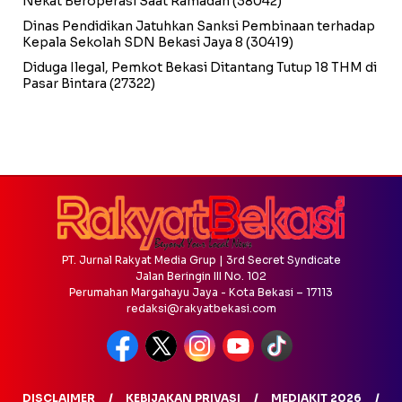
Nekat Beroperasi Saat Ramadan
(38042)
Dinas Pendidikan Jatuhkan Sanksi Pembinaan terhadap
Kepala Sekolah SDN Bekasi Jaya 8
(30419)
Diduga Ilegal, Pemkot Bekasi Ditantang Tutup 18 THM di
Pasar Bintara
(27322)
PT. Jurnal Rakyat Media Grup | 3rd Secret Syndicate
Jalan Beringin III No. 102
Perumahan Margahayu Jaya - Kota Bekasi – 17113
redaksi@rakyatbekasi.com
DISCLAIMER
KEBIJAKAN PRIVASI
MEDIAKIT 2026