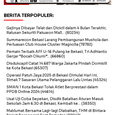
BERITA TERPOPULER:
Gajinya Dibayar Telat dan Dicicil dalam 4 Bulan Terakhir,
Ratusan Sekuriti Pakuwon Mall…
(80234)
Summarecon Bekasi Larang Pembangunan Mushola dan
Perluasan Club House Cluster Magnolia
(78782)
Pemain Terbaik AFF U-16 Pulang ke Bekasi, Tri Adhianto
Ganjar “Bocah Cikunir”…
(66860)
Disdukcapil Catat 14.687 Warga Jakarta Pindah Domisili
ke Kota Bekasi
(65307)
Operasi Patuh Jaya 2025 di Bekasi Dimulai Hari Ini,
Simak 7 Sasaran Utama Pelanggaran Lalu Lintas
(45324)
SMAN 1 Kota Bekasi Tolak Atlet Berprestasi dalam
PPDB Online 2024
(44614)
Usai Uji Coba Sepekan, Disdik Batalkan Aturan Masuk
Sekolah Jam 6.30 di Bekasi, Kembali ke…
(38350)
Maklumat Bersama Lagi-lagi Diabaikan, THM di Bintara