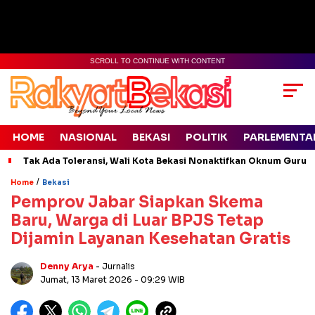
SCROLL TO CONTINUE WITH CONTENT
HOME
NASIONAL
BEKASI
POLITIK
PARLEMENTA
Tak Ada Toleransi, Wali Kota Bekasi Nonaktifkan Oknum Guru
/
Home
Bekasi
Pemprov Jabar Siapkan Skema
Baru, Warga di Luar BPJS Tetap
Dijamin Layanan Kesehatan Gratis
Denny Arya
- Jurnalis
Jumat, 13 Maret 2026
- 09:29 WIB