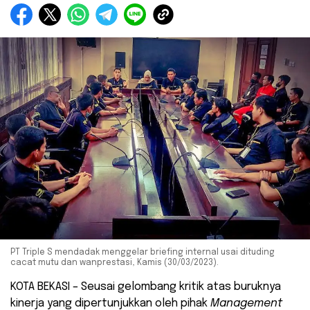
PT Triple S mendadak menggelar briefing internal usai dituding
cacat mutu dan wanprestasi, Kamis (30/03/2023).
KOTA BEKASI – Seusai gelombang kritik atas buruknya
kinerja yang dipertunjukkan oleh pihak
Management