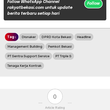
Follow WhatsApp Channel
Follow
rakyatbekasi.com untuk update
berita terbaru setiap hari
Tag :
Disnaker
DPRD Kota Bekasi
Headline
Management Building
Pemkot Bekasi
PT Sentra Support Service
PT Triple S
Tenaga Kerja Kontrak
0
Article Rating