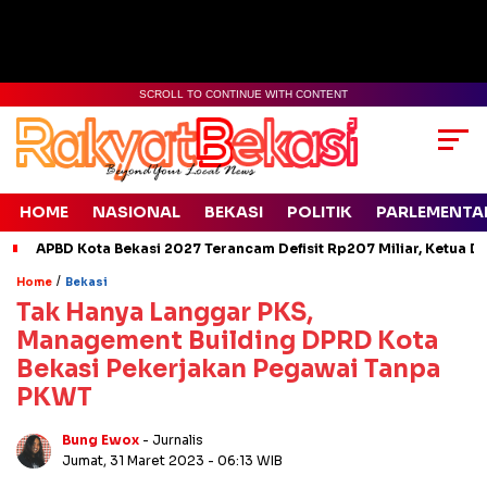
SCROLL TO CONTINUE WITH CONTENT
HOME
NASIONAL
BEKASI
POLITIK
PARLEMENTA
APBD Kota Bekasi 2027 Terancam Defisit Rp207 Miliar, Ketua D
/
Home
Bekasi
Tak Hanya Langgar PKS,
Management Building DPRD Kota
Bekasi Pekerjakan Pegawai Tanpa
PKWT
Bung Ewox
- Jurnalis
Jumat, 31 Maret 2023
- 06:13 WIB