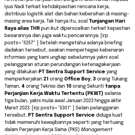
Iyus Nadi terkait ketidakpastian rencana kerja,
distribusi logistik alat dan bahan kebersihan di masing-
masing area kerja. Tak hanya itu, soal
Tunjangan Hari
Raya alias THR
pun ikut dipersoalkan terkait kepastian
besarannya dan juga waktu pencairannya. [irp
posts=”5257″ ] Setelah mengetahui adanya briefing
dadakan tersebut, seakan mempertegas kebenaran
informasi yang kami ungkap sebelumnya yakni soal
pelanggaran aturan perundangan ketenagakerjaan
yang dilakukan
PT Sentra Support Service
yang
memperkerjakan
21
orang
Office Boy
,
3
orang Tukang
Taman,
4
orang Teknisi dan
10
orang Sekuriti
tanpa
Perjanjian Kerja Waktu Tertentu (PKWT)
selama
tiga bulan, yakni mulai awal Januari 2023 hingga akhir
Maret 2023. [irp posts=”5301″ ] Selain pelanggaran
tersebut,
PT Sentra Support Service
diduga kuat
tidak memenuhi kewajibannya seperti yang tertuang
dalam Perjanjian Kerja Sama (PKS)
Management