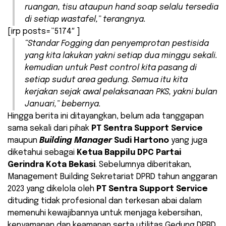
ruangan, tisu ataupun
hand soap
selalu tersedia
di setiap wastafel,” terangnya.
[irp posts=”5174″ ]
“Standar Fogging dan penyemprotan pestisida
yang kita lakukan yakni setiap dua minggu sekali.
kemudian untuk Pest control kita pasang di
setiap sudut area gedung. Semua itu kita
kerjakan sejak awal pelaksanaan PKS, yakni bulan
Januari,” bebernya.
Hingga berita ini ditayangkan, belum ada tanggapan
sama sekali dari pihak
PT Sentra Support Service
maupun
Building Manager
Sudi Hartono
yang juga
diketahui sebagai
Ketua Bappilu DPC Partai
Gerindra Kota Bekasi
. Sebelumnya diberitakan
,
Management Building Sekretariat DPRD tahun anggaran
2023 yang dikelola oleh
PT Sentra Support Service
dituding tidak profesional dan terkesan abai dalam
memenuhi kewajibannya untuk menjaga kebersihan,
kenyamanan dan keamanan serta utilitas Gedung DPRD