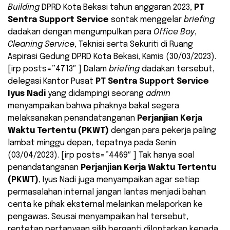
Building
DPRD Kota Bekasi tahun anggaran 2023,
PT
Sentra Support Service
sontak menggelar
briefing
dadakan dengan mengumpulkan para
Office Boy
,
Cleaning Service
, Teknisi serta Sekuriti di Ruang
Aspirasi Gedung DPRD Kota Bekasi, Kamis (30/03/2023).
[irp posts=”4713″ ] Dalam
briefing
dadakan tersebut,
delegasi Kantor Pusat
PT Sentra Support Service
Iyus Nadi
yang didampingi seorang
admin
menyampaikan bahwa pihaknya bakal segera
melaksanakan penandatanganan
Perjanjian Kerja
Waktu Tertentu (PKWT)
dengan para pekerja paling
lambat minggu depan, tepatnya pada Senin
(03/04/2023). [irp posts=”4469″ ] Tak hanya soal
penandatanganan
Perjanjian Kerja Waktu Tertentu
(PKWT)
, Iyus Nadi juga menyampaikan agar setiap
permasalahan internal jangan lantas menjadi bahan
cerita ke pihak eksternal melainkan melaporkan ke
pengawas. Seusai menyampaikan hal tersebut,
rentetan pertanyaan silih berganti dilontarkan kepada